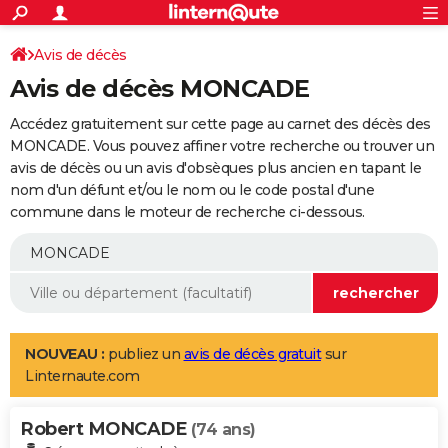
ACTUALITÉS
Connexion
S'inscrire
Avis de décès
Rechercher
Société
Education
Villes
Politique
Faits Divers
Monde
+
SPORT
Avis de décès MONCADE
Football
Cyclisme
Forum
Coupe du monde 2026
Tennis
Rugby
CULTURE
Accédez gratuitement sur cette page au carnet des décès des
TNT
Cinéma
Musique
Programme TV
Streaming
Sorties cinéma
+
MONCADE. Vous pouvez affiner votre recherche ou trouver un
FINANCE
avis de décès ou un avis d'obsèques plus ancien en tapant le
Impôts
Immobilier
Banque
Crédit
Retraite
Epargne
Risques naturels par ville
Assurance
AUTO
nom d'un défunt et/ou le nom ou le code postal d'une
commune dans le moteur de recherche ci-dessous.
Réserver un essai
Berlines
Forum auto
Essais
Citadines
SUV
+
HIGH-TECH
Meilleur smartphone
Ordinateurs
Guide high-tech
Mobiles
Internet
Jeux vidéo
+
BRICOLAGE
Aménagement intérieur
Cuisine
Jardinage
+
Forum
Extérieur
Salle de bains
Rangement
WEEK-END
Escapades
Expositions
Week-end nature
Guides de France
Patrimoine
Musées
+
LIFESTYLE
NOUVEAU :
publiez un
avis de décès gratuit
sur
Linternaute.com
Bien-être
Mode
+
Art de vivre
Loisirs
Modes de vie
SANTE
Robert MONCADE
Guide de la santé
Médicaments
+
Alimentation
Maladies
Sommeil
(74 ans)
VOYAGE