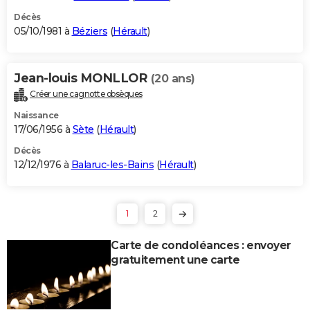
Décès
05/10/1981 à
Béziers
(
Hérault
)
Jean-louis MONLLOR
(20 ans)
Créer une cagnotte obsèques
Naissance
17/06/1956 à
Sète
(
Hérault
)
Décès
12/12/1976 à
Balaruc-les-Bains
(
Hérault
)
1
2
Carte de condoléances : envoyer
gratuitement une carte