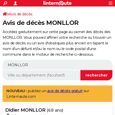
ACTUALITÉS
Connexion
S'inscrire
Avis de décès
Rechercher
Société
Education
Villes
Politique
Faits Divers
Monde
+
SPORT
Avis de décès MONLLOR
Football
Cyclisme
Forum
Coupe du monde 2026
Tennis
Rugby
CULTURE
Accédez gratuitement sur cette page au carnet des décès des
TNT
Cinéma
Musique
Programme TV
Streaming
Sorties cinéma
+
MONLLOR. Vous pouvez affiner votre recherche ou trouver un
FINANCE
avis de décès ou un avis d'obsèques plus ancien en tapant le
Impôts
Immobilier
Banque
Crédit
Retraite
Epargne
Risques naturels par ville
Assurance
AUTO
nom d'un défunt et/ou le nom ou le code postal d'une
commune dans le moteur de recherche ci-dessous.
Réserver un essai
Berlines
Forum auto
Essais
Citadines
SUV
+
HIGH-TECH
Meilleur smartphone
Ordinateurs
Guide high-tech
Mobiles
Internet
Jeux vidéo
+
BRICOLAGE
Aménagement intérieur
Cuisine
Jardinage
+
Forum
Extérieur
Salle de bains
Rangement
WEEK-END
Escapades
Expositions
Week-end nature
Guides de France
Patrimoine
Musées
+
LIFESTYLE
NOUVEAU :
publiez un
avis de décès gratuit
sur
Linternaute.com
Bien-être
Mode
+
Art de vivre
Loisirs
Modes de vie
SANTE
Didier MONLLOR
Guide de la santé
Médicaments
+
Alimentation
Maladies
Sommeil
(68 ans)
VOYAGE