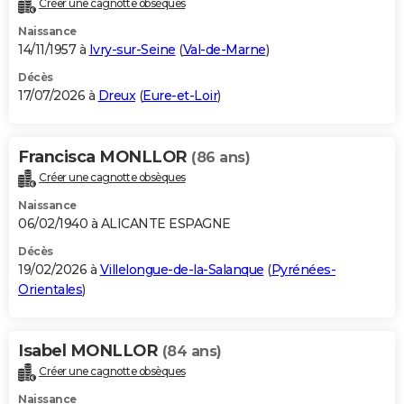
Créer une cagnotte obsèques
City break
Voyage de noces
Climat
Destinations
Voyage nature
Forum
+
PHOTO
Naissance
14/11/1957 à
Ivry-sur-Seine
(
Val-de-Marne
)
GUIDES D'ACHAT
Décès
17/07/2026 à
Dreux
(
Eure-et-Loir
)
BONS PLANS
CARTE DE VOEUX
Francisca MONLLOR
(86 ans)
Carte Bonne année
Carte Pâques
Carte de Noël
Carte Saint-Valentin
Carte d'anniversaire
DICTIONNAIRE
Créer une cagnotte obsèques
Biographies
Expressions
Dictionnaire
Citations
Proverbes
PROGRAMME TV
Naissance
06/02/1940 à ALICANTE ESPAGNE
COPAINS D'AVANT
Décès
19/02/2026 à
Villelongue-de-la-Salanque
(
Pyrénées-
Se connecter
Collèges
Universités
Service militaire
S'inscrire
Lycées
Primaires
Entreprises
Avis de recherche
AVIS DE DÉCÈS
Orientales
)
FORUM
Lifestyle
Sport
Television
Cinema
Bricolage
Culture
Auto
Voyage
Isabel MONLLOR
(84 ans)
Créer une cagnotte obsèques
Naissance