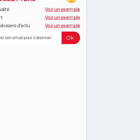
alité
Voir un exemple
rt
Voir un exemple
dossiers d'actu
Voir un exemple