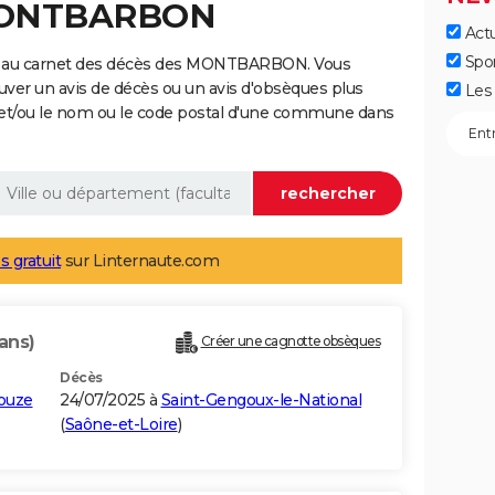
 MONTBARBON
Actu
Spo
ge au carnet des décès des MONTBARBON. Vous
uver un avis de décès ou un avis d'obsèques plus
Les 
 et/ou le nom ou le code postal d'une commune dans
s gratuit
sur Linternaute.com
ans)
Créer une cagnotte obsèques
Décès
ouze
24/07/2025 à
Saint-Gengoux-le-National
(
Saône-et-Loire
)