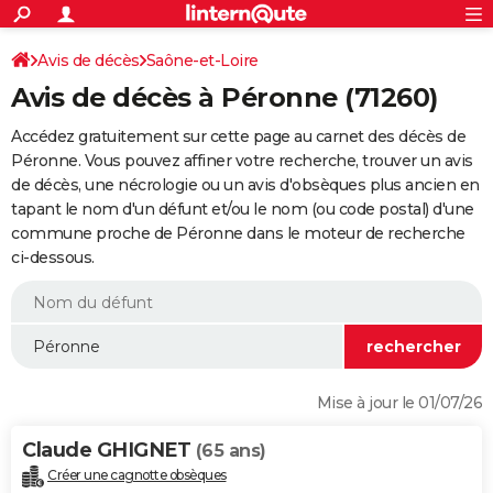
ACTUALITÉS
Connexion
S'inscrire
Avis de décès
Saône-et-Loire
Rechercher
Société
Education
Villes
Politique
Faits Divers
Monde
+
SPORT
Avis de décès à Péronne (71260)
Football
Cyclisme
Forum
Coupe du monde 2026
Tennis
Rugby
CULTURE
Accédez gratuitement sur cette page au carnet des décès de
TNT
Cinéma
Musique
Programme TV
Streaming
Sorties cinéma
+
Péronne. Vous pouvez affiner votre recherche, trouver un avis
FINANCE
de décès, une nécrologie ou un avis d'obsèques plus ancien en
Impôts
Immobilier
Banque
Crédit
Retraite
Epargne
Risques naturels par ville
Assurance
AUTO
tapant le nom d'un défunt et/ou le nom (ou code postal) d'une
commune proche de Péronne dans le moteur de recherche
Réserver un essai
Berlines
Forum auto
Essais
Citadines
SUV
+
HIGH-TECH
ci-dessous.
Meilleur smartphone
Ordinateurs
Guide high-tech
Mobiles
Internet
Jeux vidéo
+
BRICOLAGE
Aménagement intérieur
Cuisine
Jardinage
+
Forum
Extérieur
Salle de bains
Rangement
WEEK-END
Escapades
Expositions
Week-end nature
Guides de France
Patrimoine
Musées
+
LIFESTYLE
Mise à jour le 01/07/26
Bien-être
Mode
+
Art de vivre
Loisirs
Modes de vie
SANTE
Claude GHIGNET
(65 ans)
Guide de la santé
Médicaments
+
Alimentation
Maladies
Sommeil
VOYAGE
Créer une cagnotte obsèques