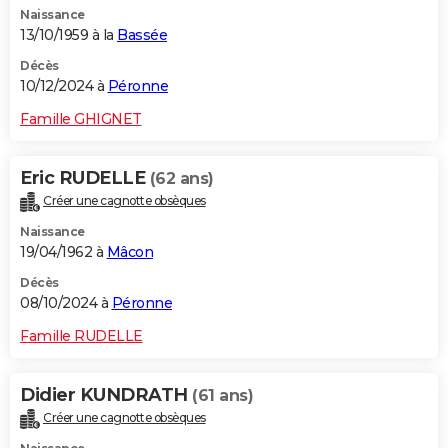
Naissance
City break
Voyage de noces
Climat
Destinations
Voyage nature
Forum
+
PHOTO
13/10/1959 à la
Bassée
GUIDES D'ACHAT
Décès
10/12/2024 à
Péronne
BONS PLANS
Famille GHIGNET
CARTE DE VOEUX
Eric RUDELLE
(62 ans)
Carte Bonne année
Carte Pâques
Carte de Noël
Carte Saint-Valentin
Carte d'anniversaire
DICTIONNAIRE
Créer une cagnotte obsèques
Biographies
Expressions
Dictionnaire
Citations
Proverbes
PROGRAMME TV
Naissance
19/04/1962 à
Mâcon
COPAINS D'AVANT
Décès
08/10/2024 à
Péronne
Se connecter
Collèges
Universités
Service militaire
S'inscrire
Lycées
Primaires
Entreprises
Avis de recherche
AVIS DE DÉCÈS
Famille RUDELLE
FORUM
Lifestyle
Sport
Television
Cinema
Bricolage
Culture
Auto
Voyage
Didier KUNDRATH
(61 ans)
Créer une cagnotte obsèques