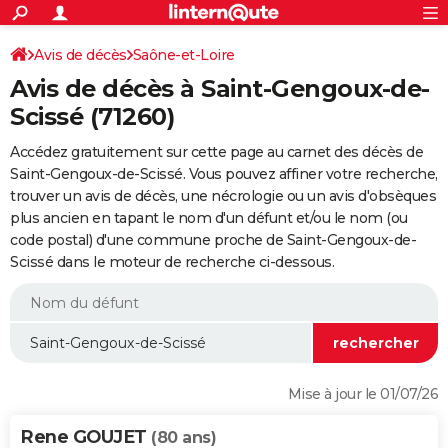
ACTUALITÉS
Connexion
S'inscrire
Avis de décès
Saône-et-Loire
Rechercher
Société
Education
Villes
Politique
Faits Divers
Monde
+
SPORT
Avis de décès à Saint-Gengoux-de-
Football
Cyclisme
Forum
Coupe du monde 2026
Tennis
Rugby
CULTURE
Scissé (71260)
TNT
Cinéma
Musique
Programme TV
Streaming
Sorties cinéma
+
FINANCE
Accédez gratuitement sur cette page au carnet des décès de
Saint-Gengoux-de-Scissé. Vous pouvez affiner votre recherche,
Impôts
Immobilier
Banque
Crédit
Retraite
Epargne
Risques naturels par ville
Assurance
AUTO
trouver un avis de décès, une nécrologie ou un avis d'obsèques
plus ancien en tapant le nom d'un défunt et/ou le nom (ou
Réserver un essai
Berlines
Forum auto
Essais
Citadines
SUV
+
HIGH-TECH
code postal) d'une commune proche de Saint-Gengoux-de-
Scissé dans le moteur de recherche ci-dessous.
Meilleur smartphone
Ordinateurs
Guide high-tech
Mobiles
Internet
Jeux vidéo
+
BRICOLAGE
Aménagement intérieur
Cuisine
Jardinage
+
Forum
Extérieur
Salle de bains
Rangement
WEEK-END
Escapades
Expositions
Week-end nature
Guides de France
Patrimoine
Musées
+
LIFESTYLE
Bien-être
Mode
+
Art de vivre
Loisirs
Modes de vie
SANTE
Mise à jour le 01/07/26
Guide de la santé
Médicaments
+
Alimentation
Maladies
Sommeil
VOYAGE
Rene GOUJET
(80 ans)