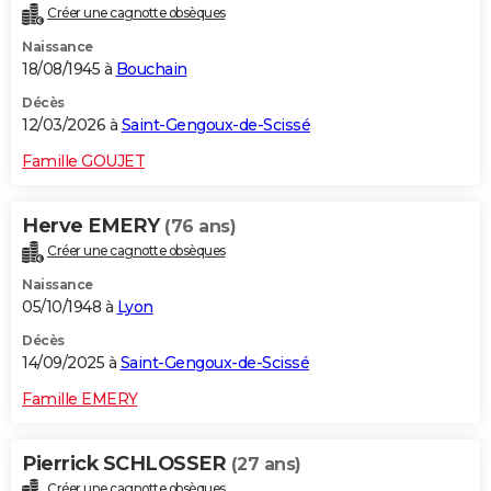
Créer une cagnotte obsèques
City break
Voyage de noces
Climat
Destinations
Voyage nature
Forum
+
PHOTO
Naissance
18/08/1945 à
Bouchain
GUIDES D'ACHAT
Décès
BONS PLANS
12/03/2026 à
Saint-Gengoux-de-Scissé
CARTE DE VOEUX
Famille GOUJET
Carte Bonne année
Carte Pâques
Carte de Noël
Carte Saint-Valentin
Carte d'anniversaire
DICTIONNAIRE
Herve EMERY
(76 ans)
Biographies
Expressions
Dictionnaire
Citations
Proverbes
PROGRAMME TV
Créer une cagnotte obsèques
Naissance
COPAINS D'AVANT
05/10/1948 à
Lyon
Se connecter
Collèges
Universités
Service militaire
S'inscrire
Lycées
Primaires
Entreprises
Avis de recherche
AVIS DE DÉCÈS
Décès
14/09/2025 à
Saint-Gengoux-de-Scissé
FORUM
Famille EMERY
Lifestyle
Sport
Television
Cinema
Bricolage
Culture
Auto
Voyage
Pierrick SCHLOSSER
(27 ans)
Créer une cagnotte obsèques