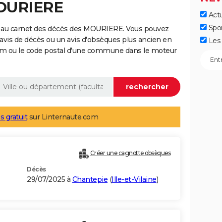
MOURIERE
Actu
Spo
e au carnet des décès des MOURIERE. Vous pouvez
 avis de décès ou un avis d'obsèques plus ancien en
Les 
nom ou le code postal d'une commune dans le moteur
s gratuit
sur Linternaute.com
Créer une cagnotte obsèques
Décès
29/07/2025 à
Chantepie
(
Ille-et-Vilaine
)