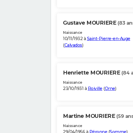
Gustave MOURIERE
(83 an
Naissance
10/11/1932 à
Saint-Pierre-en-Auge
(
Calvados
)
Henriette MOURIERE
(84 
Naissance
23/10/1931 à
Roiville
(
Orne
)
Martine MOURIERE
(59 ans
Naissance
29/04/1956 à
Péronne
(
Somme
)