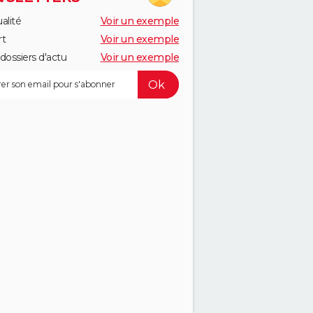
alité
Voir un exemple
rt
Voir un exemple
dossiers d'actu
Voir un exemple