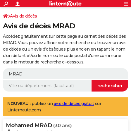
ACTUALITÉS
Connexion
S'inscrire
Avis de décès
Rechercher
Société
Education
Villes
Politique
Faits Divers
Monde
+
SPORT
Avis de décès MRAD
Football
Cyclisme
Forum
Coupe du monde 2026
Tennis
Rugby
CULTURE
Accédez gratuitement sur cette page au carnet des décès des
TNT
Cinéma
Musique
Programme TV
Streaming
Sorties cinéma
+
MRAD. Vous pouvez affiner votre recherche ou trouver un avis
FINANCE
de décès ou un avis d'obsèques plus ancien en tapant le nom
Impôts
Immobilier
Banque
Crédit
Retraite
Epargne
Risques naturels par ville
Assurance
AUTO
d'un défunt et/ou le nom ou le code postal d'une commune
dans le moteur de recherche ci-dessous.
Réserver un essai
Berlines
Forum auto
Essais
Citadines
SUV
+
HIGH-TECH
Meilleur smartphone
Ordinateurs
Guide high-tech
Mobiles
Internet
Jeux vidéo
+
BRICOLAGE
Aménagement intérieur
Cuisine
Jardinage
+
Forum
Extérieur
Salle de bains
Rangement
WEEK-END
Escapades
Expositions
Week-end nature
Guides de France
Patrimoine
Musées
+
LIFESTYLE
NOUVEAU :
publiez un
avis de décès gratuit
sur
Linternaute.com
Bien-être
Mode
+
Art de vivre
Loisirs
Modes de vie
SANTE
Mohamed MRAD
Guide de la santé
Médicaments
+
Alimentation
Maladies
Sommeil
(30 ans)
VOYAGE