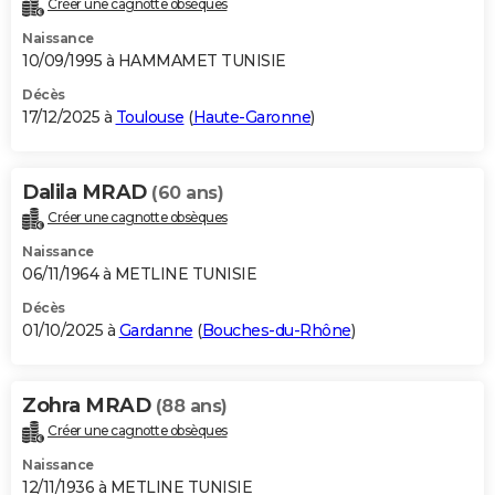
Créer une cagnotte obsèques
City break
Voyage de noces
Climat
Destinations
Voyage nature
Forum
+
PHOTO
Naissance
10/09/1995 à HAMMAMET TUNISIE
GUIDES D'ACHAT
Décès
17/12/2025 à
Toulouse
(
Haute-Garonne
)
BONS PLANS
CARTE DE VOEUX
Dalila MRAD
(60 ans)
Carte Bonne année
Carte Pâques
Carte de Noël
Carte Saint-Valentin
Carte d'anniversaire
DICTIONNAIRE
Créer une cagnotte obsèques
Biographies
Expressions
Dictionnaire
Citations
Proverbes
PROGRAMME TV
Naissance
06/11/1964 à METLINE TUNISIE
COPAINS D'AVANT
Décès
01/10/2025 à
Gardanne
(
Bouches-du-Rhône
)
Se connecter
Collèges
Universités
Service militaire
S'inscrire
Lycées
Primaires
Entreprises
Avis de recherche
AVIS DE DÉCÈS
FORUM
Zohra MRAD
(88 ans)
Lifestyle
Sport
Television
Cinema
Bricolage
Culture
Auto
Voyage
Créer une cagnotte obsèques
Naissance
12/11/1936 à METLINE TUNISIE