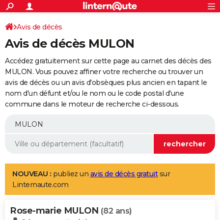
ACTUALITÉS
Connexion
S'inscrire
Avis de décès
Rechercher
Société
Education
Villes
Politique
Faits Divers
Monde
+
SPORT
Avis de décès MULON
Football
Cyclisme
Forum
Coupe du monde 2026
Tennis
Rugby
CULTURE
Accédez gratuitement sur cette page au carnet des décès des
TNT
Cinéma
Musique
Programme TV
Streaming
Sorties cinéma
+
MULON. Vous pouvez affiner votre recherche ou trouver un
FINANCE
avis de décès ou un avis d'obsèques plus ancien en tapant le
Impôts
Immobilier
Banque
Crédit
Retraite
Epargne
Risques naturels par ville
Assurance
AUTO
nom d'un défunt et/ou le nom ou le code postal d'une
commune dans le moteur de recherche ci-dessous.
Réserver un essai
Berlines
Forum auto
Essais
Citadines
SUV
+
HIGH-TECH
Meilleur smartphone
Ordinateurs
Guide high-tech
Mobiles
Internet
Jeux vidéo
+
BRICOLAGE
Aménagement intérieur
Cuisine
Jardinage
+
Forum
Extérieur
Salle de bains
Rangement
WEEK-END
Escapades
Expositions
Week-end nature
Guides de France
Patrimoine
Musées
+
LIFESTYLE
NOUVEAU :
publiez un
avis de décès gratuit
sur
Linternaute.com
Bien-être
Mode
+
Art de vivre
Loisirs
Modes de vie
SANTE
Rose-marie MULON
Guide de la santé
Médicaments
+
Alimentation
Maladies
Sommeil
(82 ans)
VOYAGE