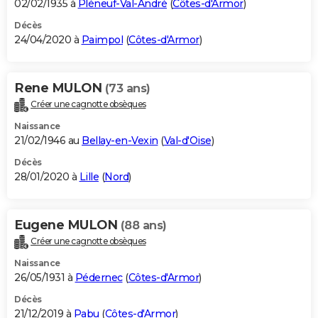
02/02/1935 à
Pléneuf-Val-André
(
Côtes-d'Armor
)
Décès
24/04/2020 à
Paimpol
(
Côtes-d'Armor
)
Rene MULON
(73 ans)
Créer une cagnotte obsèques
Naissance
21/02/1946 au
Bellay-en-Vexin
(
Val-d'Oise
)
Décès
28/01/2020 à
Lille
(
Nord
)
Eugene MULON
(88 ans)
Créer une cagnotte obsèques
Naissance
26/05/1931 à
Pédernec
(
Côtes-d'Armor
)
Décès
21/12/2019 à
Pabu
(
Côtes-d'Armor
)