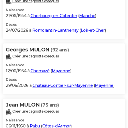
Créer une cagnotte obsèques
City break
Voyage de noces
Climat
Destinations
Voyage nature
Forum
+
PHOTO
Naissance
21/06/1944 à
Cherbourg-en-Cotentin
(
Manche
)
GUIDES D'ACHAT
Décès
24/07/2026 à
Romorantin-Lanthenay
(
Loir-et-Cher
)
BONS PLANS
CARTE DE VOEUX
Georges MULON
(92 ans)
Carte Bonne année
Carte Pâques
Carte de Noël
Carte Saint-Valentin
Carte d'anniversaire
DICTIONNAIRE
Créer une cagnotte obsèques
Biographies
Expressions
Dictionnaire
Citations
Proverbes
PROGRAMME TV
Naissance
12/06/1934 à
Chemazé
(
Mayenne
)
COPAINS D'AVANT
Décès
29/06/2026 à
Château-Gontier-sur-Mayenne
(
Mayenne
)
Se connecter
Collèges
Universités
Service militaire
S'inscrire
Lycées
Primaires
Entreprises
Avis de recherche
AVIS DE DÉCÈS
FORUM
Jean MULON
(75 ans)
Lifestyle
Sport
Television
Cinema
Bricolage
Culture
Auto
Voyage
Créer une cagnotte obsèques
Naissance
06/11/1950 à
Pabu
(
Côtes-d'Armor
)