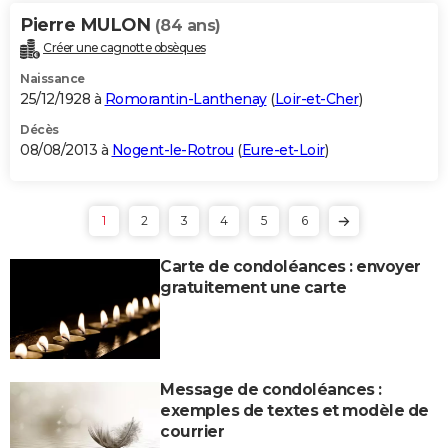
Pierre MULON
(84 ans)
Créer une cagnotte obsèques
Naissance
25/12/1928 à
Romorantin-Lanthenay
(
Loir-et-Cher
)
Décès
08/08/2013 à
Nogent-le-Rotrou
(
Eure-et-Loir
)
1
2
3
4
5
6
Carte de condoléances : envoyer
gratuitement une carte
Message de condoléances :
exemples de textes et modèle de
courrier