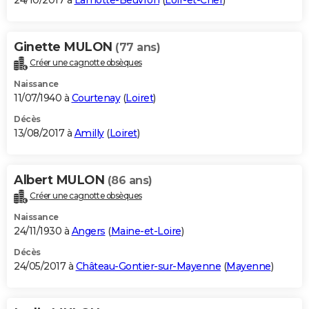
24/10/2017 à
Lamotte-Beuvron
(
Loir-et-Cher
)
Ginette MULON
(77 ans)
Créer une cagnotte obsèques
Naissance
11/07/1940 à
Courtenay
(
Loiret
)
Décès
13/08/2017 à
Amilly
(
Loiret
)
Albert MULON
(86 ans)
Créer une cagnotte obsèques
Naissance
24/11/1930 à
Angers
(
Maine-et-Loire
)
Décès
24/05/2017 à
Château-Gontier-sur-Mayenne
(
Mayenne
)