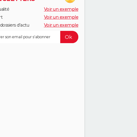
alité
Voir un exemple
rt
Voir un exemple
dossiers d'actu
Voir un exemple