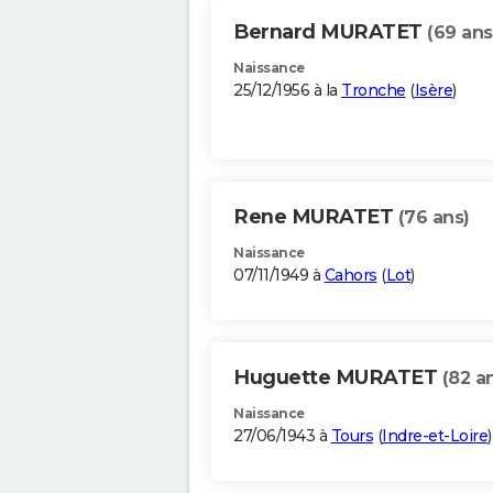
Bernard MURATET
(69 ans
Naissance
25/12/1956 à la
Tronche
(
Isère
)
Rene MURATET
(76 ans)
Naissance
07/11/1949 à
Cahors
(
Lot
)
Huguette MURATET
(82 a
Naissance
27/06/1943 à
Tours
(
Indre-et-Loire
)