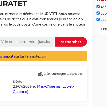
MURATET
Actu
Spo
e au carnet des décès des MURATET. Vous pouvez
 avis de décès ou un avis d'obsèques plus ancien en
Les 
nom ou le code postal d'une commune dans le moteur
s gratuit
sur Linternaute.com
Créer une cagnotte obsèques
Décès
23/07/2026 au
Mas-d'Agenais
(
Lot-et-
Garonne
)