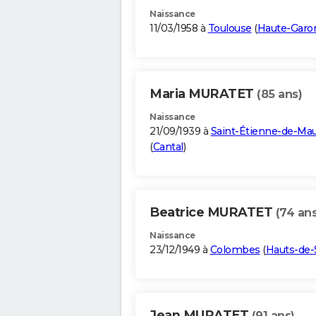
Naissance
11/03/1958 à
Toulouse
(
Haute-Garo
Maria MURATET
(85 ans)
Naissance
21/09/1939 à
Saint-Étienne-de-Ma
(
Cantal
)
Beatrice MURATET
(74 ans
Naissance
23/12/1949 à
Colombes
(
Hauts-de-
Jean MURATET
(91 ans)