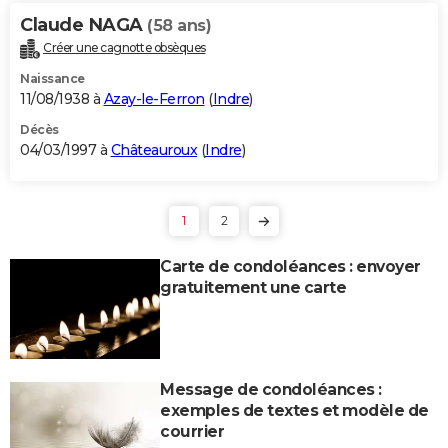
Claude NAGA
(58 ans)
Créer une cagnotte obsèques
Naissance
11/08/1938 à
Azay-le-Ferron
(
Indre
)
Décès
04/03/1997 à
Châteauroux
(
Indre
)
1
2
Carte de condoléances : envoyer
gratuitement une carte
Message de condoléances :
exemples de textes et modèle de
courrier