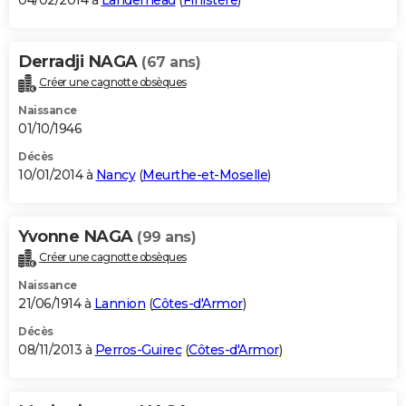
04/02/2014 à
Landerneau
(
Finistère
)
Derradji NAGA
(67 ans)
Créer une cagnotte obsèques
Naissance
01/10/1946
Décès
10/01/2014 à
Nancy
(
Meurthe-et-Moselle
)
Yvonne NAGA
(99 ans)
Créer une cagnotte obsèques
Naissance
21/06/1914 à
Lannion
(
Côtes-d'Armor
)
Décès
08/11/2013 à
Perros-Guirec
(
Côtes-d'Armor
)