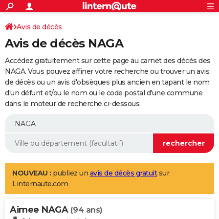
ACTUALITÉS
Connexion
S'inscrire
Avis de décès
Rechercher
Société
Education
Villes
Politique
Faits Divers
Monde
+
SPORT
Avis de décès NAGA
Football
Cyclisme
Forum
Coupe du monde 2026
Tennis
Rugby
CULTURE
Accédez gratuitement sur cette page au carnet des décès des
TNT
Cinéma
Musique
Programme TV
Streaming
Sorties cinéma
+
NAGA. Vous pouvez affiner votre recherche ou trouver un avis
FINANCE
de décès ou un avis d'obsèques plus ancien en tapant le nom
Impôts
Immobilier
Banque
Crédit
Retraite
Epargne
Risques naturels par ville
Assurance
AUTO
d'un défunt et/ou le nom ou le code postal d'une commune
dans le moteur de recherche ci-dessous.
Réserver un essai
Berlines
Forum auto
Essais
Citadines
SUV
+
HIGH-TECH
Meilleur smartphone
Ordinateurs
Guide high-tech
Mobiles
Internet
Jeux vidéo
+
BRICOLAGE
Aménagement intérieur
Cuisine
Jardinage
+
Forum
Extérieur
Salle de bains
Rangement
WEEK-END
Escapades
Expositions
Week-end nature
Guides de France
Patrimoine
Musées
+
LIFESTYLE
NOUVEAU :
publiez un
avis de décès gratuit
sur
Linternaute.com
Bien-être
Mode
+
Art de vivre
Loisirs
Modes de vie
SANTE
Aimee NAGA
Guide de la santé
Médicaments
+
Alimentation
Maladies
Sommeil
(94 ans)
VOYAGE