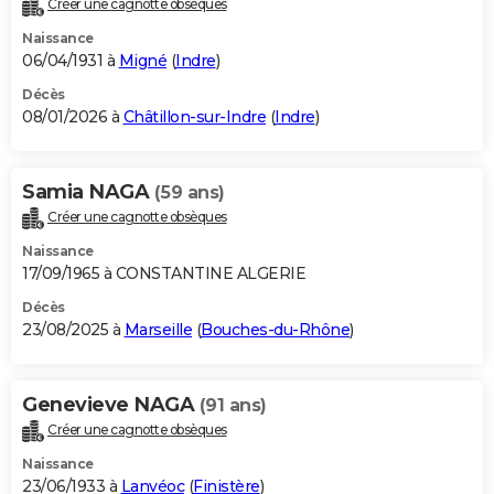
Créer une cagnotte obsèques
City break
Voyage de noces
Climat
Destinations
Voyage nature
Forum
+
PHOTO
Naissance
06/04/1931 à
Migné
(
Indre
)
GUIDES D'ACHAT
Décès
08/01/2026 à
Châtillon-sur-Indre
(
Indre
)
BONS PLANS
CARTE DE VOEUX
Samia NAGA
(59 ans)
Carte Bonne année
Carte Pâques
Carte de Noël
Carte Saint-Valentin
Carte d'anniversaire
DICTIONNAIRE
Créer une cagnotte obsèques
Biographies
Expressions
Dictionnaire
Citations
Proverbes
PROGRAMME TV
Naissance
17/09/1965 à CONSTANTINE ALGERIE
COPAINS D'AVANT
Décès
23/08/2025 à
Marseille
(
Bouches-du-Rhône
)
Se connecter
Collèges
Universités
Service militaire
S'inscrire
Lycées
Primaires
Entreprises
Avis de recherche
AVIS DE DÉCÈS
FORUM
Genevieve NAGA
(91 ans)
Lifestyle
Sport
Television
Cinema
Bricolage
Culture
Auto
Voyage
Créer une cagnotte obsèques
Naissance
23/06/1933 à
Lanvéoc
(
Finistère
)