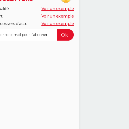
alité
Voir un exemple
rt
Voir un exemple
dossiers d'actu
Voir un exemple