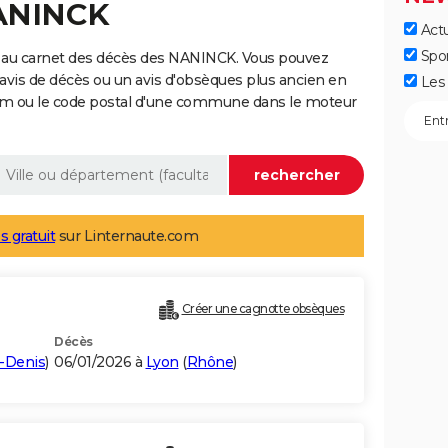
NANINCK
Actu
Spo
 au carnet des décès des NANINCK. Vous pouvez
 avis de décès ou un avis d'obsèques plus ancien en
Les 
nom ou le code postal d'une commune dans le moteur
s gratuit
sur Linternaute.com
Créer une cagnotte obsèques
Décès
t-Denis
)
06/01/2026 à
Lyon
(
Rhône
)