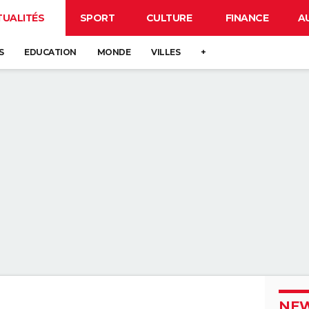
TUALITÉS
SPORT
CULTURE
FINANCE
A
S
EDUCATION
MONDE
VILLES
+
NEW