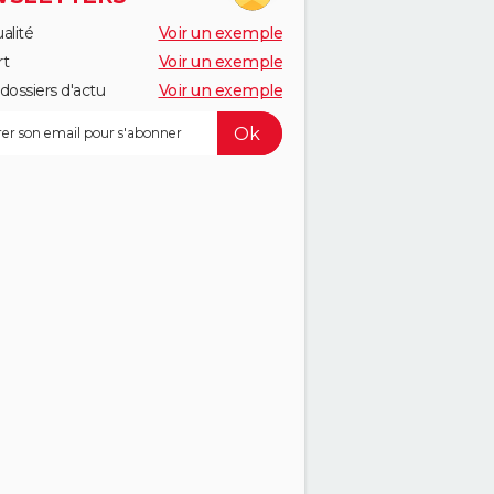
alité
Voir un exemple
rt
Voir un exemple
dossiers d'actu
Voir un exemple