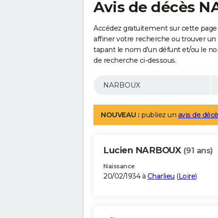
Avis de décès 
Accédez gratuitement sur cette pag
affiner votre recherche ou trouver un
tapant le nom d'un défunt et/ou le 
de recherche ci-dessous.
NOUVEAU :
publiez un
avis de décè
Lucien NARBOUX
(91 ans)
Naissance
20/02/1934 à
Charlieu
(
Loire
)