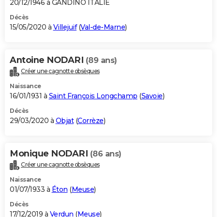
20/12/1946 à GANDINO ITALIE
Décès
15/05/2020 à
Villejuif
(
Val-de-Marne
)
Antoine NODARI
(89 ans)
Créer une cagnotte obsèques
Naissance
16/01/1931 à
Saint François Longchamp
(
Savoie
)
Décès
29/03/2020 à
Objat
(
Corrèze
)
Monique NODARI
(86 ans)
Créer une cagnotte obsèques
Naissance
01/07/1933 à
Éton
(
Meuse
)
Décès
17/12/2019 à
Verdun
(
Meuse
)