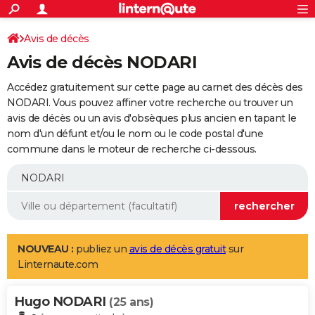
ACTUALITÉS
Connexion
S'inscrire
Avis de décès
Rechercher
Société
Education
Villes
Politique
Faits Divers
Monde
+
SPORT
Avis de décès NODARI
Football
Cyclisme
Forum
Coupe du monde 2026
Tennis
Rugby
CULTURE
Accédez gratuitement sur cette page au carnet des décès des
TNT
Cinéma
Musique
Programme TV
Streaming
Sorties cinéma
+
NODARI. Vous pouvez affiner votre recherche ou trouver un
FINANCE
avis de décès ou un avis d'obsèques plus ancien en tapant le
Impôts
Immobilier
Banque
Crédit
Retraite
Epargne
Risques naturels par ville
Assurance
AUTO
nom d'un défunt et/ou le nom ou le code postal d'une
commune dans le moteur de recherche ci-dessous.
Réserver un essai
Berlines
Forum auto
Essais
Citadines
SUV
+
HIGH-TECH
Meilleur smartphone
Ordinateurs
Guide high-tech
Mobiles
Internet
Jeux vidéo
+
BRICOLAGE
Aménagement intérieur
Cuisine
Jardinage
+
Forum
Extérieur
Salle de bains
Rangement
WEEK-END
Escapades
Expositions
Week-end nature
Guides de France
Patrimoine
Musées
+
LIFESTYLE
NOUVEAU :
publiez un
avis de décès gratuit
sur
Linternaute.com
Bien-être
Mode
+
Art de vivre
Loisirs
Modes de vie
SANTE
Hugo NODARI
Guide de la santé
Médicaments
+
Alimentation
Maladies
Sommeil
(25 ans)
VOYAGE