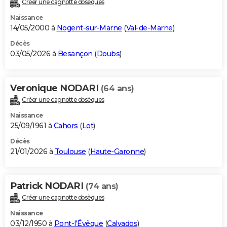
Créer une cagnotte obsèques
City break
Voyage de noces
Climat
Destinations
Voyage nature
Forum
+
PHOTO
Naissance
14/05/2000 à
Nogent-sur-Marne
(
Val-de-Marne
)
GUIDES D'ACHAT
Décès
03/05/2026 à
Besançon
(
Doubs
)
BONS PLANS
CARTE DE VOEUX
Veronique NODARI
(64 ans)
Carte Bonne année
Carte Pâques
Carte de Noël
Carte Saint-Valentin
Carte d'anniversaire
DICTIONNAIRE
Créer une cagnotte obsèques
Biographies
Expressions
Dictionnaire
Citations
Proverbes
PROGRAMME TV
Naissance
25/09/1961 à
Cahors
(
Lot
)
COPAINS D'AVANT
Décès
21/01/2026 à
Toulouse
(
Haute-Garonne
)
Se connecter
Collèges
Universités
Service militaire
S'inscrire
Lycées
Primaires
Entreprises
Avis de recherche
AVIS DE DÉCÈS
FORUM
Patrick NODARI
(74 ans)
Lifestyle
Sport
Television
Cinema
Bricolage
Culture
Auto
Voyage
Créer une cagnotte obsèques
Naissance
03/12/1950 à
Pont-l'Évêque
(
Calvados
)