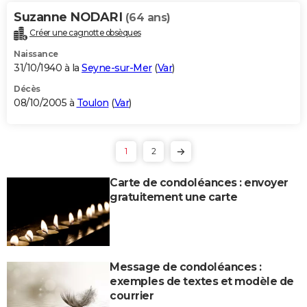
Suzanne NODARI
(64 ans)
Créer une cagnotte obsèques
Naissance
31/10/1940 à la
Seyne-sur-Mer
(
Var
)
Décès
08/10/2005 à
Toulon
(
Var
)
1
2
Carte de condoléances : envoyer
gratuitement une carte
Message de condoléances :
exemples de textes et modèle de
courrier