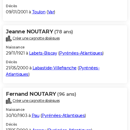
Décès
09/01/2001 à
Toulon
(
Var
)
Jeanne NOUTARY
(78 ans)
Créer une cagnotte obsèques
Naissance
29/11/1921 à
Labets-Biscay
(
Pyrénées-Atlantiques
)
Décès
21/05/2000 à
Labastide-Villefranche
(
Pyrénées-
Atlantiques
)
Fernand NOUTARY
(96 ans)
Créer une cagnotte obsèques
Naissance
30/10/1903 à
Pau
(
Pyrénées-Atlantiques
)
Décès