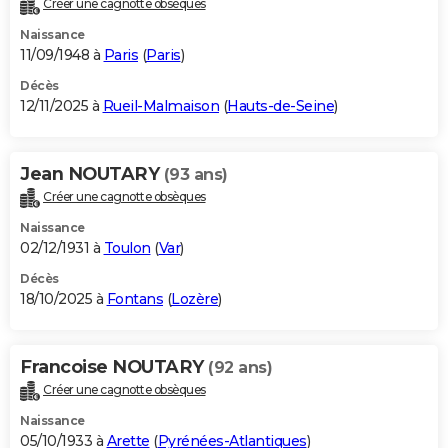
Créer une cagnotte obsèques
City break
Voyage de noces
Climat
Destinations
Voyage nature
Forum
+
PHOTO
Naissance
11/09/1948 à
Paris
(
Paris
)
GUIDES D'ACHAT
Décès
12/11/2025 à
Rueil-Malmaison
(
Hauts-de-Seine
)
BONS PLANS
CARTE DE VOEUX
Jean NOUTARY
(93 ans)
Carte Bonne année
Carte Pâques
Carte de Noël
Carte Saint-Valentin
Carte d'anniversaire
DICTIONNAIRE
Créer une cagnotte obsèques
Biographies
Expressions
Dictionnaire
Citations
Proverbes
PROGRAMME TV
Naissance
02/12/1931 à
Toulon
(
Var
)
COPAINS D'AVANT
Décès
18/10/2025 à
Fontans
(
Lozère
)
Se connecter
Collèges
Universités
Service militaire
S'inscrire
Lycées
Primaires
Entreprises
Avis de recherche
AVIS DE DÉCÈS
FORUM
Francoise NOUTARY
(92 ans)
Lifestyle
Sport
Television
Cinema
Bricolage
Culture
Auto
Voyage
Créer une cagnotte obsèques
Naissance
05/10/1933 à
Arette
(
Pyrénées-Atlantiques
)