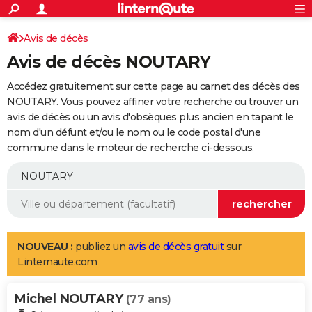
ACTUALITÉS
Connexion
S'inscrire
Avis de décès
Rechercher
Société
Education
Villes
Politique
Faits Divers
Monde
+
SPORT
Avis de décès NOUTARY
Football
Cyclisme
Forum
Coupe du monde 2026
Tennis
Rugby
CULTURE
Accédez gratuitement sur cette page au carnet des décès des
TNT
Cinéma
Musique
Programme TV
Streaming
Sorties cinéma
+
NOUTARY. Vous pouvez affiner votre recherche ou trouver un
FINANCE
avis de décès ou un avis d'obsèques plus ancien en tapant le
Impôts
Immobilier
Banque
Crédit
Retraite
Epargne
Risques naturels par ville
Assurance
AUTO
nom d'un défunt et/ou le nom ou le code postal d'une
commune dans le moteur de recherche ci-dessous.
Réserver un essai
Berlines
Forum auto
Essais
Citadines
SUV
+
HIGH-TECH
Meilleur smartphone
Ordinateurs
Guide high-tech
Mobiles
Internet
Jeux vidéo
+
BRICOLAGE
Aménagement intérieur
Cuisine
Jardinage
+
Forum
Extérieur
Salle de bains
Rangement
WEEK-END
Escapades
Expositions
Week-end nature
Guides de France
Patrimoine
Musées
+
LIFESTYLE
NOUVEAU :
publiez un
avis de décès gratuit
sur
Linternaute.com
Bien-être
Mode
+
Art de vivre
Loisirs
Modes de vie
SANTE
Michel NOUTARY
Guide de la santé
Médicaments
+
Alimentation
Maladies
Sommeil
(77 ans)
VOYAGE