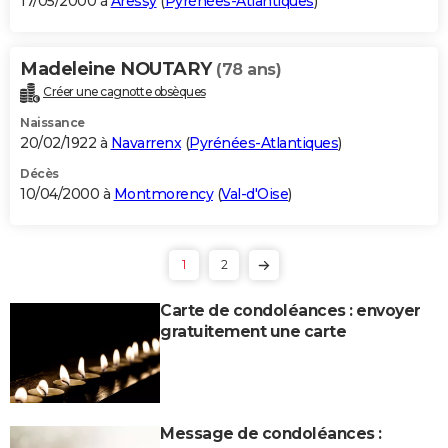
17/05/2000 à
Aressy
(
Pyrénées-Atlantiques
)
Madeleine NOUTARY
(78 ans)
Créer une cagnotte obsèques
Naissance
20/02/1922 à
Navarrenx
(
Pyrénées-Atlantiques
)
Décès
10/04/2000 à
Montmorency
(
Val-d'Oise
)
1
2
Carte de condoléances : envoyer
gratuitement une carte
Message de condoléances :