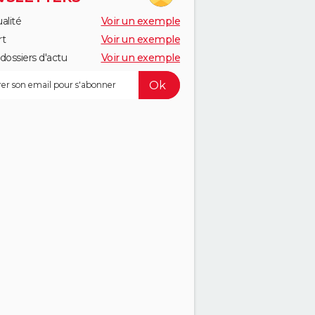
alité
Voir un exemple
rt
Voir un exemple
dossiers d'actu
Voir un exemple