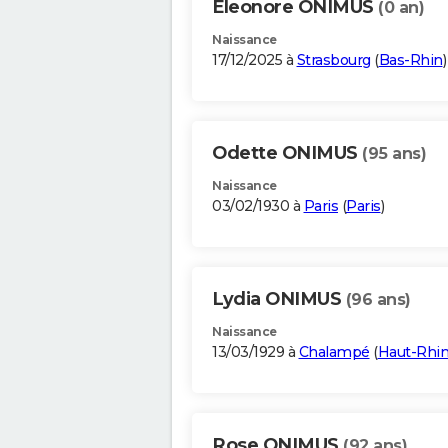
Eleonore ONIMUS
(0 an)
Naissance
17/12/2025 à
Strasbourg
(
Bas-Rhin
)
Odette ONIMUS
(95 ans)
Naissance
03/02/1930 à
Paris
(
Paris
)
Lydia ONIMUS
(96 ans)
Naissance
13/03/1929 à
Chalampé
(
Haut-Rhi
Rose ONIMUS
(92 ans)