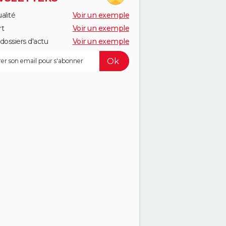
alité
Voir un exemple
rt
Voir un exemple
dossiers d'actu
Voir un exemple