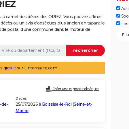
RIEZ
Actu
Spo
au carnet des décès des ORIEZ. Vous pouvez affiner
 décès ou un avis d'obsèques plus ancien en tapant le
Les 
code postal d'une commune dans le moteur de
s gratuit
sur Linternaute.com
Créer une cagnotte obsèques
Décès
-de-
25/07/2026 à
Boissise-le-Roi
(
Seine-et-
Marne
)