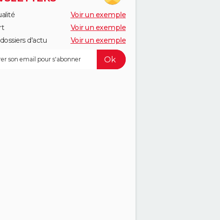
alité
Voir un exemple
rt
Voir un exemple
dossiers d'actu
Voir un exemple