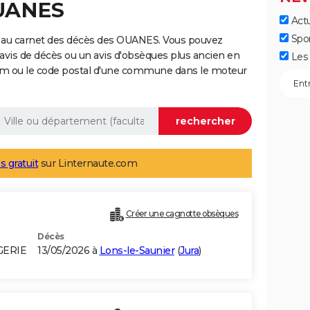
OUANES
Actu
Spo
 au carnet des décès des OUANES. Vous pouvez
 avis de décès ou un avis d'obsèques plus ancien en
Les 
nom ou le code postal d'une commune dans le moteur
s gratuit
sur Linternaute.com
Créer une cagnotte obsèques
Décès
GERIE
13/05/2026 à
Lons-le-Saunier
(
Jura
)