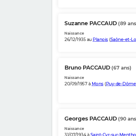
Suzanne PACCAUD
(89 ans
Naissance
26/12/1935 au
Planois
(
Saône-et-Lo
Bruno PACCAUD
(67 ans)
Naissance
20/09/1957 à
Mons
(
Puy-de-Dôme
Georges PACCAUD
(90 ans
Naissance
31/07/1934 à
Saint-Cyr-sur-Menth