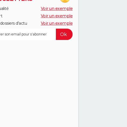
alité
Voir un exemple
rt
Voir un exemple
dossiers d'actu
Voir un exemple