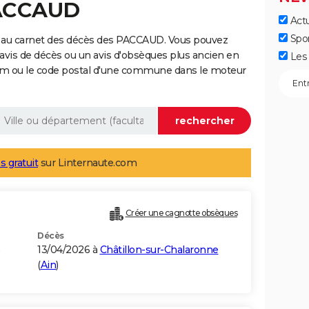
PACCAUD
Actu
Spo
e au carnet des décès des PACCAUD. Vous pouvez
 avis de décès ou un avis d'obsèques plus ancien en
Les 
nom ou le code postal d'une commune dans le moteur
s gratuit
sur Linternaute.com
Créer une cagnotte obsèques
Décès
13/04/2026 à
Châtillon-sur-Chalaronne
(
Ain
)