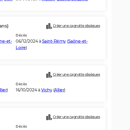
ans)
Créer une cagnotte obsèques
Décès
ne-et-
06/12/2024 à
Saint-Rémy
(
Saône-et-
Loire
)
Créer une cagnotte obsèques
Décès
llier
)
16/10/2024 à
Vichy
(
Allier
)
Créer une cagnotte obsèques
Décès