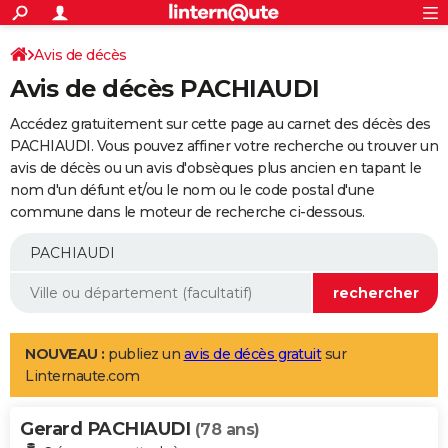
ACTUALITÉS
Connexion
S'inscrire
Avis de décès
Rechercher
Société
Education
Villes
Politique
Faits Divers
Monde
+
SPORT
Avis de décès PACHIAUDI
Football
Cyclisme
Forum
Coupe du monde 2026
Tennis
Rugby
CULTURE
Accédez gratuitement sur cette page au carnet des décès des
TNT
Cinéma
Musique
Programme TV
Streaming
Sorties cinéma
+
PACHIAUDI. Vous pouvez affiner votre recherche ou trouver un
FINANCE
avis de décès ou un avis d'obsèques plus ancien en tapant le
Impôts
Immobilier
Banque
Crédit
Retraite
Epargne
Risques naturels par ville
Assurance
AUTO
nom d'un défunt et/ou le nom ou le code postal d'une
commune dans le moteur de recherche ci-dessous.
Réserver un essai
Berlines
Forum auto
Essais
Citadines
SUV
+
HIGH-TECH
Meilleur smartphone
Ordinateurs
Guide high-tech
Mobiles
Internet
Jeux vidéo
+
BRICOLAGE
Aménagement intérieur
Cuisine
Jardinage
+
Forum
Extérieur
Salle de bains
Rangement
WEEK-END
Escapades
Expositions
Week-end nature
Guides de France
Patrimoine
Musées
+
LIFESTYLE
NOUVEAU :
publiez un
avis de décès gratuit
sur
Linternaute.com
Bien-être
Mode
+
Art de vivre
Loisirs
Modes de vie
SANTE
Gerard PACHIAUDI
Guide de la santé
Médicaments
+
Alimentation
Maladies
Sommeil
(78 ans)
VOYAGE