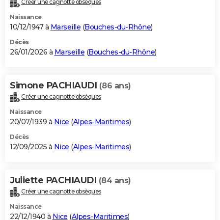
Créer une cagnotte obsèques
City break
Voyage de noces
Climat
Destinations
Voyage nature
Forum
+
PHOTO
Naissance
10/12/1947 à
Marseille
(
Bouches-du-Rhône
)
GUIDES D'ACHAT
Décès
26/01/2026 à
Marseille
(
Bouches-du-Rhône
)
BONS PLANS
CARTE DE VOEUX
Simone PACHIAUDI
(86 ans)
Carte Bonne année
Carte Pâques
Carte de Noël
Carte Saint-Valentin
Carte d'anniversaire
DICTIONNAIRE
Créer une cagnotte obsèques
Biographies
Expressions
Dictionnaire
Citations
Proverbes
PROGRAMME TV
Naissance
20/07/1939 à
Nice
(
Alpes-Maritimes
)
COPAINS D'AVANT
Décès
12/09/2025 à
Nice
(
Alpes-Maritimes
)
Se connecter
Collèges
Universités
Service militaire
S'inscrire
Lycées
Primaires
Entreprises
Avis de recherche
AVIS DE DÉCÈS
FORUM
Juliette PACHIAUDI
(84 ans)
Lifestyle
Sport
Television
Cinema
Bricolage
Culture
Auto
Voyage
Créer une cagnotte obsèques
Naissance
22/12/1940 à
Nice
(
Alpes-Maritimes
)