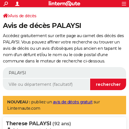
ACTUALITÉS
Connexion
S'inscrire
Avis de décès
Rechercher
Société
Education
Villes
Politique
Faits Divers
Monde
+
SPORT
Avis de décès PALAYSI
Football
Cyclisme
Forum
Coupe du monde 2026
Tennis
Rugby
CULTURE
Accédez gratuitement sur cette page au carnet des décès des
TNT
Cinéma
Musique
Programme TV
Streaming
Sorties cinéma
+
PALAYSI. Vous pouvez affiner votre recherche ou trouver un
FINANCE
avis de décès ou un avis d'obsèques plus ancien en tapant le
Impôts
Immobilier
Banque
Crédit
Retraite
Epargne
Risques naturels par ville
Assurance
AUTO
nom d'un défunt et/ou le nom ou le code postal d'une
commune dans le moteur de recherche ci-dessous.
Réserver un essai
Berlines
Forum auto
Essais
Citadines
SUV
+
HIGH-TECH
Meilleur smartphone
Ordinateurs
Guide high-tech
Mobiles
Internet
Jeux vidéo
+
BRICOLAGE
Aménagement intérieur
Cuisine
Jardinage
+
Forum
Extérieur
Salle de bains
Rangement
WEEK-END
Escapades
Expositions
Week-end nature
Guides de France
Patrimoine
Musées
+
LIFESTYLE
NOUVEAU :
publiez un
avis de décès gratuit
sur
Linternaute.com
Bien-être
Mode
+
Art de vivre
Loisirs
Modes de vie
SANTE
Therese PALAYSI
Guide de la santé
Médicaments
+
Alimentation
Maladies
Sommeil
(92 ans)
VOYAGE