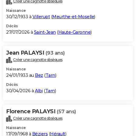
Créer une cagnotte obsèques
City break
Voyage de noces
Climat
Destinations
Voyage nature
Forum
+
PHOTO
Naissance
30/12/1933 à
Villerupt
(
Meurthe-et-Moselle
)
GUIDES D'ACHAT
Décès
27/07/2026 à
Saint-Jean
(
Haute-Garonne
)
BONS PLANS
CARTE DE VOEUX
Jean PALAYSI
(93 ans)
Carte Bonne année
Carte Pâques
Carte de Noël
Carte Saint-Valentin
Carte d'anniversaire
DICTIONNAIRE
Créer une cagnotte obsèques
Biographies
Expressions
Dictionnaire
Citations
Proverbes
PROGRAMME TV
Naissance
24/01/1933 au
Bez
(
Tarn
)
COPAINS D'AVANT
Décès
30/04/2026 à
Albi
(
Tarn
)
Se connecter
Collèges
Universités
Service militaire
S'inscrire
Lycées
Primaires
Entreprises
Avis de recherche
AVIS DE DÉCÈS
FORUM
Florence PALAYSI
(57 ans)
Lifestyle
Sport
Television
Cinema
Bricolage
Culture
Auto
Voyage
Créer une cagnotte obsèques
Naissance
17/09/1968 à
Béziers
(
Hérault
)