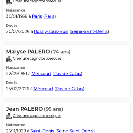
Créer une cagnotte obsèques
City break
Voyage de noces
Climat
Destinations
Voyage nature
Forum
+
PHOTO
Naissance
30/01/1958 à
Paris
(
Paris
)
GUIDES D'ACHAT
Décès
20/07/2026 à
Rosny-sous-Bois
(
Seine-Saint-Denis
)
BONS PLANS
CARTE DE VOEUX
Maryse PALERO
(74 ans)
Carte Bonne année
Carte Pâques
Carte de Noël
Carte Saint-Valentin
Carte d'anniversaire
DICTIONNAIRE
Créer une cagnotte obsèques
Biographies
Expressions
Dictionnaire
Citations
Proverbes
PROGRAMME TV
Naissance
22/09/1951 à
Méricourt
(
Pas-de-Calais
)
COPAINS D'AVANT
Décès
25/02/2026 à
Méricourt
(
Pas-de-Calais
)
Se connecter
Collèges
Universités
Service militaire
S'inscrire
Lycées
Primaires
Entreprises
Avis de recherche
AVIS DE DÉCÈS
FORUM
Jean PALERO
(95 ans)
Lifestyle
Sport
Television
Cinema
Bricolage
Culture
Auto
Voyage
Créer une cagnotte obsèques
Naissance
25/11/1929 à
Saint-Denis
(
Seine-Saint-Denis
)