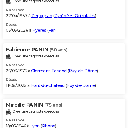
Créer une cagnotte obsèques
City break
Voyage de noces
Climat
Destinations
Voyage nature
Forum
+
PHOTO
Naissance
22/04/1937 à
Perpignan
(
Pyrénées-Orientales
)
GUIDES D'ACHAT
Décès
05/05/2026 à
Hyères
(
Var
)
BONS PLANS
CARTE DE VOEUX
Fabienne PANIN
(50 ans)
Carte Bonne année
Carte Pâques
Carte de Noël
Carte Saint-Valentin
Carte d'anniversaire
DICTIONNAIRE
Créer une cagnotte obsèques
Biographies
Expressions
Dictionnaire
Citations
Proverbes
PROGRAMME TV
Naissance
26/03/1975 à
Clermont-Ferrand
(
Puy-de-Dôme
)
COPAINS D'AVANT
Décès
11/08/2025 à
Pont-du-Château
(
Puy-de-Dôme
)
Se connecter
Collèges
Universités
Service militaire
S'inscrire
Lycées
Primaires
Entreprises
Avis de recherche
AVIS DE DÉCÈS
FORUM
Mireille PANIN
(75 ans)
Lifestyle
Sport
Television
Cinema
Bricolage
Culture
Auto
Voyage
Créer une cagnotte obsèques
Naissance
18/05/1946 à
Lyon
(
Rhône
)