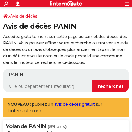
ACTUALITÉS
Connexion
S'inscrire
Avis de décès
Rechercher
Société
Education
Villes
Politique
Faits Divers
Monde
+
SPORT
Avis de décès PANIN
Football
Cyclisme
Forum
Coupe du monde 2026
Tennis
Rugby
CULTURE
Accédez gratuitement sur cette page au carnet des décès des
TNT
Cinéma
Musique
Programme TV
Streaming
Sorties cinéma
+
PANIN. Vous pouvez affiner votre recherche ou trouver un avis
FINANCE
de décès ou un avis d'obsèques plus ancien en tapant le nom
Impôts
Immobilier
Banque
Crédit
Retraite
Epargne
Risques naturels par ville
Assurance
AUTO
d'un défunt et/ou le nom ou le code postal d'une commune
dans le moteur de recherche ci-dessous.
Réserver un essai
Berlines
Forum auto
Essais
Citadines
SUV
+
HIGH-TECH
Meilleur smartphone
Ordinateurs
Guide high-tech
Mobiles
Internet
Jeux vidéo
+
BRICOLAGE
Aménagement intérieur
Cuisine
Jardinage
+
Forum
Extérieur
Salle de bains
Rangement
WEEK-END
Escapades
Expositions
Week-end nature
Guides de France
Patrimoine
Musées
+
LIFESTYLE
NOUVEAU :
publiez un
avis de décès gratuit
sur
Linternaute.com
Bien-être
Mode
+
Art de vivre
Loisirs
Modes de vie
SANTE
Yolande PANIN
Guide de la santé
Médicaments
+
Alimentation
Maladies
Sommeil
(89 ans)
VOYAGE