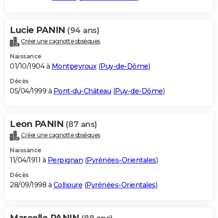
Lucie PANIN
(94 ans)
Créer une cagnotte obsèques
Naissance
01/10/1904 à
Montpeyroux
(
Puy-de-Dôme
)
Décès
05/04/1999 à
Pont-du-Château
(
Puy-de-Dôme
)
Leon PANIN
(87 ans)
Créer une cagnotte obsèques
Naissance
11/04/1911 à
Perpignan
(
Pyrénées-Orientales
)
Décès
28/09/1998 à
Collioure
(
Pyrénées-Orientales
)
Marcelle PANIN