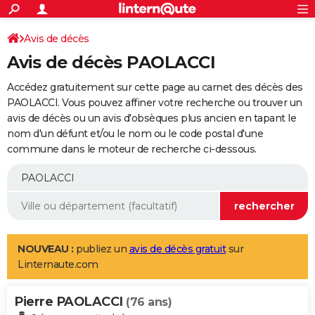
ACTUALITÉS
Connexion
S'inscrire
Avis de décès
Rechercher
Société
Education
Villes
Politique
Faits Divers
Monde
+
SPORT
Avis de décès PAOLACCI
Football
Cyclisme
Forum
Coupe du monde 2026
Tennis
Rugby
CULTURE
Accédez gratuitement sur cette page au carnet des décès des
TNT
Cinéma
Musique
Programme TV
Streaming
Sorties cinéma
+
PAOLACCI. Vous pouvez affiner votre recherche ou trouver un
FINANCE
avis de décès ou un avis d'obsèques plus ancien en tapant le
Impôts
Immobilier
Banque
Crédit
Retraite
Epargne
Risques naturels par ville
Assurance
AUTO
nom d'un défunt et/ou le nom ou le code postal d'une
commune dans le moteur de recherche ci-dessous.
Réserver un essai
Berlines
Forum auto
Essais
Citadines
SUV
+
HIGH-TECH
Meilleur smartphone
Ordinateurs
Guide high-tech
Mobiles
Internet
Jeux vidéo
+
BRICOLAGE
Aménagement intérieur
Cuisine
Jardinage
+
Forum
Extérieur
Salle de bains
Rangement
WEEK-END
Escapades
Expositions
Week-end nature
Guides de France
Patrimoine
Musées
+
LIFESTYLE
NOUVEAU :
publiez un
avis de décès gratuit
sur
Linternaute.com
Bien-être
Mode
+
Art de vivre
Loisirs
Modes de vie
SANTE
Pierre PAOLACCI
Guide de la santé
Médicaments
+
Alimentation
Maladies
Sommeil
(76 ans)
VOYAGE