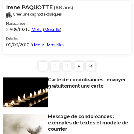
Irene PAQUOTTE
(88 ans)
Créer une cagnotte obsèques
Naissance
27/05/1921 à
Metz
(
Moselle
)
Décès
02/03/2010 à
Metz
(
Moselle
)
1
2
3
4
Carte de condoléances : envoyer
gratuitement une carte
Message de condoléances :
exemples de textes et modèle de
courrier