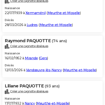
Créer une cagnotte obsèques
City break
Voyage de noces
Climat
Destinations
Voyage nature
Forum
+
PHOTO
Naissance
22/07/1939 à
Xermaménil
(
Meurthe-et-Moselle
)
GUIDES D'ACHAT
Décès
28/03/2026 à
Ludres
(
Meurthe-et-Moselle
)
BONS PLANS
CARTE DE VOEUX
Raymond PAQUOTTE
(74 ans)
Carte Bonne année
Carte Pâques
Carte de Noël
Carte Saint-Valentin
Carte d'anniversaire
DICTIONNAIRE
Créer une cagnotte obsèques
Biographies
Expressions
Dictionnaire
Citations
Proverbes
PROGRAMME TV
Naissance
16/02/1952 à
Mirande
(
Gers
)
COPAINS D'AVANT
Décès
12/03/2026 à
Vandœuvre-lès-Nancy
(
Meurthe-et-Moselle
)
Se connecter
Collèges
Universités
Service militaire
S'inscrire
Lycées
Primaires
Entreprises
Avis de recherche
AVIS DE DÉCÈS
FORUM
Liliane PAQUOTTE
(93 ans)
Lifestyle
Sport
Television
Cinema
Bricolage
Culture
Auto
Voyage
Créer une cagnotte obsèques
Naissance
17/07/1932 à
Nancy
(
Meurthe-et-Moselle
)