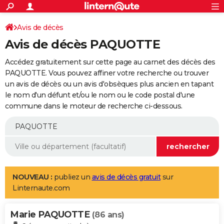
ACTUALITÉS
Connexion
S'inscrire
Avis de décès
Rechercher
Société
Education
Villes
Politique
Faits Divers
Monde
+
SPORT
Avis de décès PAQUOTTE
Football
Cyclisme
Forum
Coupe du monde 2026
Tennis
Rugby
CULTURE
Accédez gratuitement sur cette page au carnet des décès des
TNT
Cinéma
Musique
Programme TV
Streaming
Sorties cinéma
+
PAQUOTTE. Vous pouvez affiner votre recherche ou trouver
FINANCE
un avis de décès ou un avis d'obsèques plus ancien en tapant
Impôts
Immobilier
Banque
Crédit
Retraite
Epargne
Risques naturels par ville
Assurance
AUTO
le nom d'un défunt et/ou le nom ou le code postal d'une
commune dans le moteur de recherche ci-dessous.
Réserver un essai
Berlines
Forum auto
Essais
Citadines
SUV
+
HIGH-TECH
Meilleur smartphone
Ordinateurs
Guide high-tech
Mobiles
Internet
Jeux vidéo
+
BRICOLAGE
Aménagement intérieur
Cuisine
Jardinage
+
Forum
Extérieur
Salle de bains
Rangement
WEEK-END
Escapades
Expositions
Week-end nature
Guides de France
Patrimoine
Musées
+
LIFESTYLE
NOUVEAU :
publiez un
avis de décès gratuit
sur
Linternaute.com
Bien-être
Mode
+
Art de vivre
Loisirs
Modes de vie
SANTE
Marie PAQUOTTE
Guide de la santé
Médicaments
+
Alimentation
Maladies
Sommeil
(86 ans)
VOYAGE