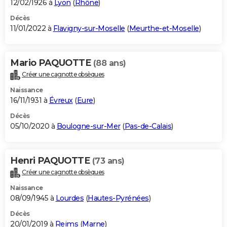
12/02/1926 à
Lyon
(
Rhône
)
Décès
11/01/2022 à
Flavigny-sur-Moselle
(
Meurthe-et-Moselle
)
Mario PAQUOTTE
(88 ans)
Créer une cagnotte obsèques
Naissance
16/11/1931 à
Évreux
(
Eure
)
Décès
05/10/2020 à
Boulogne-sur-Mer
(
Pas-de-Calais
)
Henri PAQUOTTE
(73 ans)
Créer une cagnotte obsèques
Naissance
08/09/1945 à
Lourdes
(
Hautes-Pyrénées
)
Décès
20/01/2019 à
Reims
(
Marne
)