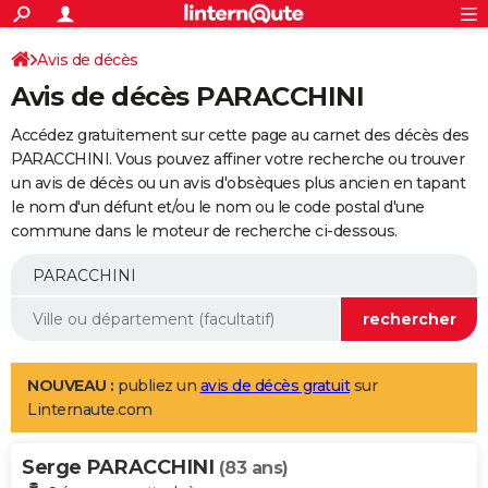
ACTUALITÉS
Connexion
S'inscrire
Avis de décès
Rechercher
Société
Education
Villes
Politique
Faits Divers
Monde
+
SPORT
Avis de décès PARACCHINI
Football
Cyclisme
Forum
Coupe du monde 2026
Tennis
Rugby
CULTURE
Accédez gratuitement sur cette page au carnet des décès des
TNT
Cinéma
Musique
Programme TV
Streaming
Sorties cinéma
+
PARACCHINI. Vous pouvez affiner votre recherche ou trouver
FINANCE
un avis de décès ou un avis d'obsèques plus ancien en tapant
Impôts
Immobilier
Banque
Crédit
Retraite
Epargne
Risques naturels par ville
Assurance
AUTO
le nom d'un défunt et/ou le nom ou le code postal d'une
commune dans le moteur de recherche ci-dessous.
Réserver un essai
Berlines
Forum auto
Essais
Citadines
SUV
+
HIGH-TECH
Meilleur smartphone
Ordinateurs
Guide high-tech
Mobiles
Internet
Jeux vidéo
+
BRICOLAGE
Aménagement intérieur
Cuisine
Jardinage
+
Forum
Extérieur
Salle de bains
Rangement
WEEK-END
Escapades
Expositions
Week-end nature
Guides de France
Patrimoine
Musées
+
LIFESTYLE
NOUVEAU :
publiez un
avis de décès gratuit
sur
Linternaute.com
Bien-être
Mode
+
Art de vivre
Loisirs
Modes de vie
SANTE
Serge PARACCHINI
Guide de la santé
Médicaments
+
Alimentation
Maladies
Sommeil
(83 ans)
VOYAGE