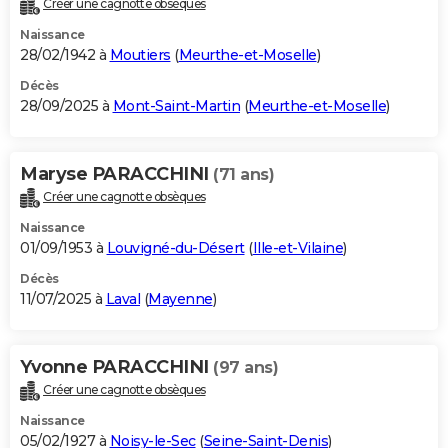
Créer une cagnotte obsèques
City break
Voyage de noces
Climat
Destinations
Voyage nature
Forum
+
PHOTO
Naissance
28/02/1942 à
Moutiers
(
Meurthe-et-Moselle
)
GUIDES D'ACHAT
Décès
28/09/2025 à
Mont-Saint-Martin
(
Meurthe-et-Moselle
)
BONS PLANS
CARTE DE VOEUX
Maryse PARACCHINI
(71 ans)
Carte Bonne année
Carte Pâques
Carte de Noël
Carte Saint-Valentin
Carte d'anniversaire
DICTIONNAIRE
Créer une cagnotte obsèques
Biographies
Expressions
Dictionnaire
Citations
Proverbes
PROGRAMME TV
Naissance
01/09/1953 à
Louvigné-du-Désert
(
Ille-et-Vilaine
)
COPAINS D'AVANT
Décès
11/07/2025 à
Laval
(
Mayenne
)
Se connecter
Collèges
Universités
Service militaire
S'inscrire
Lycées
Primaires
Entreprises
Avis de recherche
AVIS DE DÉCÈS
FORUM
Yvonne PARACCHINI
(97 ans)
Lifestyle
Sport
Television
Cinema
Bricolage
Culture
Auto
Voyage
Créer une cagnotte obsèques
Naissance
05/02/1927 à
Noisy-le-Sec
(
Seine-Saint-Denis
)