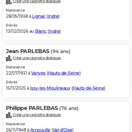
Créer une cagnotte obsèques
City break
Voyage de noces
Climat
Destinations
Voyage nature
Forum
+
PHOTO
Naissance
28/05/1938 à
Lignac
(
Indre
)
GUIDES D'ACHAT
Décès
13/02/2026 au
Blanc
(
Indre
)
BONS PLANS
CARTE DE VOEUX
Jean PARLEBAS
(94 ans)
Carte Bonne année
Carte Pâques
Carte de Noël
Carte Saint-Valentin
Carte d'anniversaire
DICTIONNAIRE
Créer une cagnotte obsèques
Biographies
Expressions
Dictionnaire
Citations
Proverbes
PROGRAMME TV
Naissance
22/07/1931 à
Vanves
(
Hauts-de-Seine
)
COPAINS D'AVANT
Décès
15/11/2025 à
Issy-les-Moulineaux
(
Hauts-de-Seine
)
Se connecter
Collèges
Universités
Service militaire
S'inscrire
Lycées
Primaires
Entreprises
Avis de recherche
AVIS DE DÉCÈS
FORUM
Philippe PARLEBAS
(76 ans)
Lifestyle
Sport
Television
Cinema
Bricolage
Culture
Auto
Voyage
Créer une cagnotte obsèques
Naissance
26/11/1948 à
Arnouville
(
Val-d'Oise
)