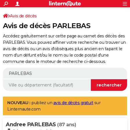
ACTUALITÉS
Connexion
S'inscrire
Avis de décès
Rechercher
Société
Education
Villes
Politique
Faits Divers
Monde
+
SPORT
Avis de décès PARLEBAS
Football
Cyclisme
Forum
Coupe du monde 2026
Tennis
Rugby
CULTURE
Accédez gratuitement sur cette page au carnet des décès des
TNT
Cinéma
Musique
Programme TV
Streaming
Sorties cinéma
+
PARLEBAS. Vous pouvez affiner votre recherche ou trouver un
FINANCE
avis de décès ou un avis d'obsèques plus ancien en tapant le
Impôts
Immobilier
Banque
Crédit
Retraite
Epargne
Risques naturels par ville
Assurance
AUTO
nom d'un défunt et/ou le nom ou le code postal d'une
commune dans le moteur de recherche ci-dessous.
Réserver un essai
Berlines
Forum auto
Essais
Citadines
SUV
+
HIGH-TECH
Meilleur smartphone
Ordinateurs
Guide high-tech
Mobiles
Internet
Jeux vidéo
+
BRICOLAGE
Aménagement intérieur
Cuisine
Jardinage
+
Forum
Extérieur
Salle de bains
Rangement
WEEK-END
Escapades
Expositions
Week-end nature
Guides de France
Patrimoine
Musées
+
LIFESTYLE
NOUVEAU :
publiez un
avis de décès gratuit
sur
Linternaute.com
Bien-être
Mode
+
Art de vivre
Loisirs
Modes de vie
SANTE
Andree PARLEBAS
Guide de la santé
Médicaments
+
Alimentation
Maladies
Sommeil
(87 ans)
VOYAGE