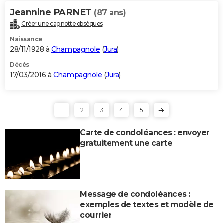
Jeannine PARNET
(87 ans)
Créer une cagnotte obsèques
Naissance
28/11/1928 à
Champagnole
(
Jura
)
Décès
17/03/2016 à
Champagnole
(
Jura
)
1
2
3
4
5
Carte de condoléances : envoyer
gratuitement une carte
Message de condoléances :
exemples de textes et modèle de
courrier