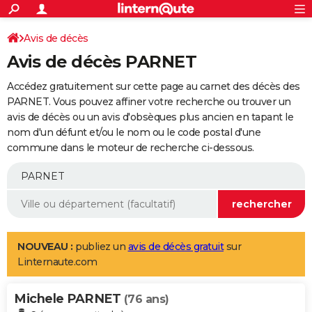
ACTUALITÉS
Connexion
S'inscrire
Avis de décès
Rechercher
Société
Education
Villes
Politique
Faits Divers
Monde
+
SPORT
Avis de décès PARNET
Football
Cyclisme
Forum
Coupe du monde 2026
Tennis
Rugby
CULTURE
Accédez gratuitement sur cette page au carnet des décès des
TNT
Cinéma
Musique
Programme TV
Streaming
Sorties cinéma
+
PARNET. Vous pouvez affiner votre recherche ou trouver un
FINANCE
avis de décès ou un avis d'obsèques plus ancien en tapant le
Impôts
Immobilier
Banque
Crédit
Retraite
Epargne
Risques naturels par ville
Assurance
AUTO
nom d'un défunt et/ou le nom ou le code postal d'une
commune dans le moteur de recherche ci-dessous.
Réserver un essai
Berlines
Forum auto
Essais
Citadines
SUV
+
HIGH-TECH
Meilleur smartphone
Ordinateurs
Guide high-tech
Mobiles
Internet
Jeux vidéo
+
BRICOLAGE
Aménagement intérieur
Cuisine
Jardinage
+
Forum
Extérieur
Salle de bains
Rangement
WEEK-END
Escapades
Expositions
Week-end nature
Guides de France
Patrimoine
Musées
+
LIFESTYLE
NOUVEAU :
publiez un
avis de décès gratuit
sur
Linternaute.com
Bien-être
Mode
+
Art de vivre
Loisirs
Modes de vie
SANTE
Michele PARNET
Guide de la santé
Médicaments
+
Alimentation
Maladies
Sommeil
(76 ans)
VOYAGE