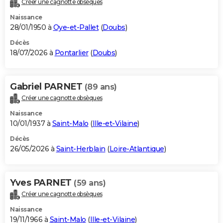
Créer une cagnotte obsèques
City break
Voyage de noces
Climat
Destinations
Voyage nature
Forum
+
PHOTO
Naissance
28/01/1950 à
Oye-et-Pallet
(
Doubs
)
GUIDES D'ACHAT
Décès
18/07/2026 à
Pontarlier
(
Doubs
)
BONS PLANS
CARTE DE VOEUX
Gabriel PARNET
(89 ans)
Carte Bonne année
Carte Pâques
Carte de Noël
Carte Saint-Valentin
Carte d'anniversaire
DICTIONNAIRE
Créer une cagnotte obsèques
Biographies
Expressions
Dictionnaire
Citations
Proverbes
PROGRAMME TV
Naissance
10/01/1937 à
Saint-Malo
(
Ille-et-Vilaine
)
COPAINS D'AVANT
Décès
26/05/2026 à
Saint-Herblain
(
Loire-Atlantique
)
Se connecter
Collèges
Universités
Service militaire
S'inscrire
Lycées
Primaires
Entreprises
Avis de recherche
AVIS DE DÉCÈS
FORUM
Yves PARNET
(59 ans)
Lifestyle
Sport
Television
Cinema
Bricolage
Culture
Auto
Voyage
Créer une cagnotte obsèques
Naissance
19/11/1966 à
Saint-Malo
(
Ille-et-Vilaine
)