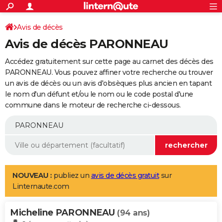
ACTUALITÉS
Connexion
S'inscrire
Avis de décès
Rechercher
Société
Education
Villes
Politique
Faits Divers
Monde
+
SPORT
Avis de décès PARONNEAU
Football
Cyclisme
Forum
Coupe du monde 2026
Tennis
Rugby
CULTURE
Accédez gratuitement sur cette page au carnet des décès des
TNT
Cinéma
Musique
Programme TV
Streaming
Sorties cinéma
+
PARONNEAU. Vous pouvez affiner votre recherche ou trouver
FINANCE
un avis de décès ou un avis d'obsèques plus ancien en tapant
Impôts
Immobilier
Banque
Crédit
Retraite
Epargne
Risques naturels par ville
Assurance
AUTO
le nom d'un défunt et/ou le nom ou le code postal d'une
commune dans le moteur de recherche ci-dessous.
Réserver un essai
Berlines
Forum auto
Essais
Citadines
SUV
+
HIGH-TECH
Meilleur smartphone
Ordinateurs
Guide high-tech
Mobiles
Internet
Jeux vidéo
+
BRICOLAGE
Aménagement intérieur
Cuisine
Jardinage
+
Forum
Extérieur
Salle de bains
Rangement
WEEK-END
Escapades
Expositions
Week-end nature
Guides de France
Patrimoine
Musées
+
LIFESTYLE
NOUVEAU :
publiez un
avis de décès gratuit
sur
Linternaute.com
Bien-être
Mode
+
Art de vivre
Loisirs
Modes de vie
SANTE
Micheline PARONNEAU
Guide de la santé
Médicaments
+
Alimentation
Maladies
Sommeil
(94 ans)
VOYAGE