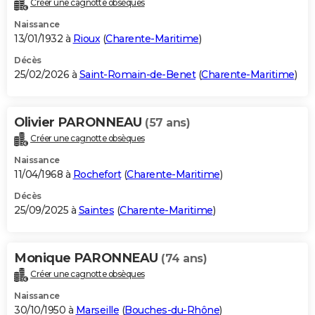
Créer une cagnotte obsèques
City break
Voyage de noces
Climat
Destinations
Voyage nature
Forum
+
PHOTO
Naissance
13/01/1932 à
Rioux
(
Charente-Maritime
)
GUIDES D'ACHAT
Décès
25/02/2026 à
Saint-Romain-de-Benet
(
Charente-Maritime
)
BONS PLANS
CARTE DE VOEUX
Olivier PARONNEAU
(57 ans)
Carte Bonne année
Carte Pâques
Carte de Noël
Carte Saint-Valentin
Carte d'anniversaire
DICTIONNAIRE
Créer une cagnotte obsèques
Biographies
Expressions
Dictionnaire
Citations
Proverbes
PROGRAMME TV
Naissance
11/04/1968 à
Rochefort
(
Charente-Maritime
)
COPAINS D'AVANT
Décès
25/09/2025 à
Saintes
(
Charente-Maritime
)
Se connecter
Collèges
Universités
Service militaire
S'inscrire
Lycées
Primaires
Entreprises
Avis de recherche
AVIS DE DÉCÈS
FORUM
Monique PARONNEAU
(74 ans)
Lifestyle
Sport
Television
Cinema
Bricolage
Culture
Auto
Voyage
Créer une cagnotte obsèques
Naissance
30/10/1950 à
Marseille
(
Bouches-du-Rhône
)