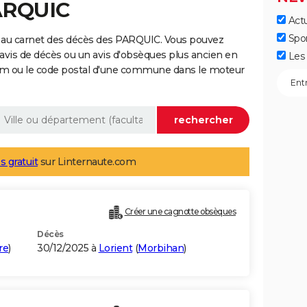
PARQUIC
Actu
Spo
 au carnet des décès des PARQUIC. Vous pouvez
 avis de décès ou un avis d'obsèques plus ancien en
Les 
nom ou le code postal d'une commune dans le moteur
s gratuit
sur Linternaute.com
Créer une cagnotte obsèques
Décès
re
)
30/12/2025 à
Lorient
(
Morbihan
)