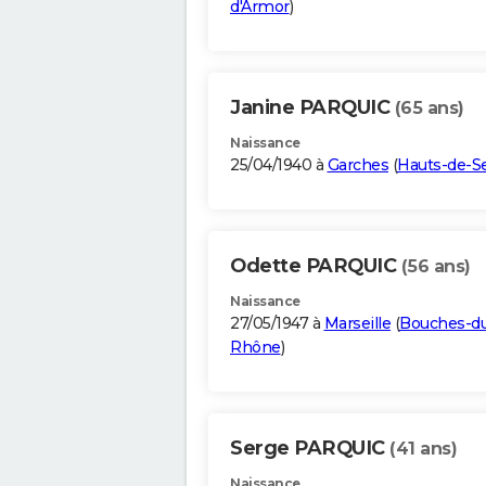
d'Armor
)
Janine PARQUIC
(65 ans)
Naissance
25/04/1940 à
Garches
(
Hauts-de-S
Odette PARQUIC
(56 ans)
Naissance
27/05/1947 à
Marseille
(
Bouches-d
Rhône
)
Serge PARQUIC
(41 ans)
Naissance