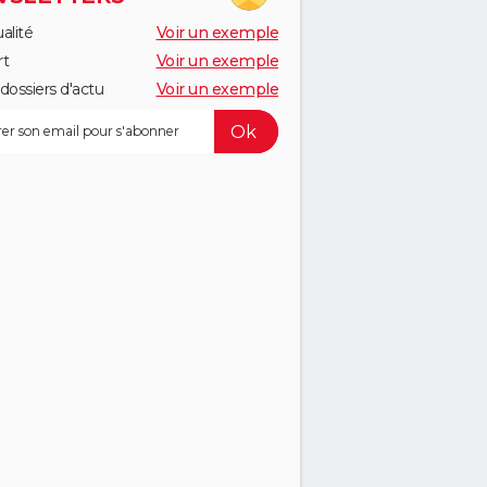
alité
Voir un exemple
rt
Voir un exemple
dossiers d'actu
Voir un exemple