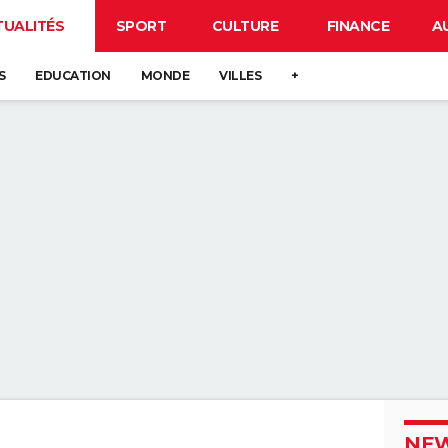
TUALITÉS
SPORT
CULTURE
FINANCE
A
S
EDUCATION
MONDE
VILLES
+
NEW