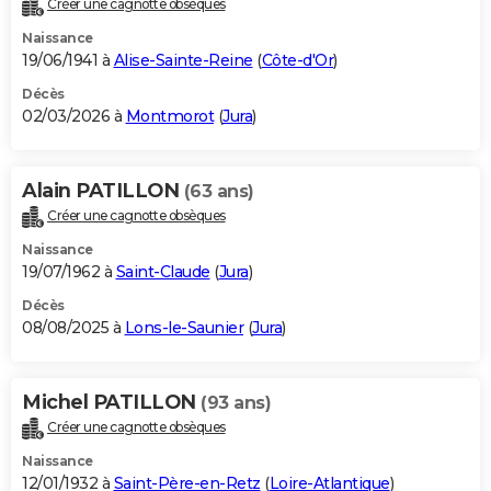
Créer une cagnotte obsèques
City break
Voyage de noces
Climat
Destinations
Voyage nature
Forum
+
PHOTO
Naissance
19/06/1941 à
Alise-Sainte-Reine
(
Côte-d'Or
)
GUIDES D'ACHAT
Décès
02/03/2026 à
Montmorot
(
Jura
)
BONS PLANS
CARTE DE VOEUX
Alain PATILLON
(63 ans)
Carte Bonne année
Carte Pâques
Carte de Noël
Carte Saint-Valentin
Carte d'anniversaire
DICTIONNAIRE
Créer une cagnotte obsèques
Biographies
Expressions
Dictionnaire
Citations
Proverbes
PROGRAMME TV
Naissance
19/07/1962 à
Saint-Claude
(
Jura
)
COPAINS D'AVANT
Décès
08/08/2025 à
Lons-le-Saunier
(
Jura
)
Se connecter
Collèges
Universités
Service militaire
S'inscrire
Lycées
Primaires
Entreprises
Avis de recherche
AVIS DE DÉCÈS
FORUM
Michel PATILLON
(93 ans)
Lifestyle
Sport
Television
Cinema
Bricolage
Culture
Auto
Voyage
Créer une cagnotte obsèques
Naissance
12/01/1932 à
Saint-Père-en-Retz
(
Loire-Atlantique
)