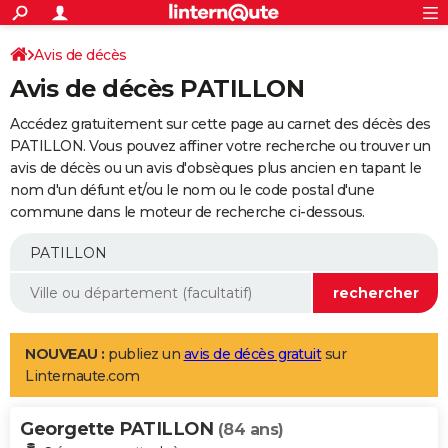
ACTUALITÉS
Connexion
S'inscrire
Avis de décès
Rechercher
Société
Education
Villes
Politique
Faits Divers
Monde
+
SPORT
Avis de décès PATILLON
Football
Cyclisme
Forum
Coupe du monde 2026
Tennis
Rugby
CULTURE
Accédez gratuitement sur cette page au carnet des décès des
TNT
Cinéma
Musique
Programme TV
Streaming
Sorties cinéma
+
PATILLON. Vous pouvez affiner votre recherche ou trouver un
FINANCE
avis de décès ou un avis d'obsèques plus ancien en tapant le
Impôts
Immobilier
Banque
Crédit
Retraite
Epargne
Risques naturels par ville
Assurance
AUTO
nom d'un défunt et/ou le nom ou le code postal d'une
commune dans le moteur de recherche ci-dessous.
Réserver un essai
Berlines
Forum auto
Essais
Citadines
SUV
+
HIGH-TECH
Meilleur smartphone
Ordinateurs
Guide high-tech
Mobiles
Internet
Jeux vidéo
+
BRICOLAGE
Aménagement intérieur
Cuisine
Jardinage
+
Forum
Extérieur
Salle de bains
Rangement
WEEK-END
Escapades
Expositions
Week-end nature
Guides de France
Patrimoine
Musées
+
LIFESTYLE
NOUVEAU :
publiez un
avis de décès gratuit
sur
Linternaute.com
Bien-être
Mode
+
Art de vivre
Loisirs
Modes de vie
SANTE
Georgette PATILLON
Guide de la santé
Médicaments
+
Alimentation
Maladies
Sommeil
(84 ans)
VOYAGE