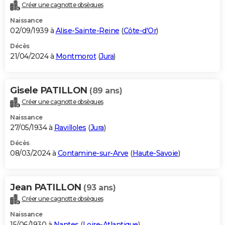
Créer une cagnotte obsèques
Naissance
02/09/1939 à
Alise-Sainte-Reine
(
Côte-d'Or
)
Décès
21/04/2024 à
Montmorot
(
Jura
)
Gisele PATILLON
(89 ans)
Créer une cagnotte obsèques
Naissance
27/05/1934 à
Ravilloles
(
Jura
)
Décès
08/03/2024 à
Contamine-sur-Arve
(
Haute-Savoie
)
Jean PATILLON
(93 ans)
Créer une cagnotte obsèques
Naissance
15/06/1930 à
Nantes
(
Loire-Atlantique
)