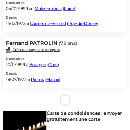
Naissance
04/02/1899 au
Malesherbois
(
Loiret
)
Décès
14/12/1973 à
Clermont-Ferrand
(
Puy-de-Dôme
)
Fernand PATROLIN
(72 ans)
Créer une cagnotte obsèques
Naissance
10/11/1899 à
Bourges
(
Cher
)
Décès
18/07/1972 à
Reims
(
Marne
)
1
Carte de condoléances : envoyer
gratuitement une carte