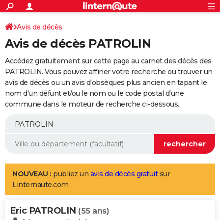
ACTUALITÉS
Connexion
S'inscrire
Avis de décès
Rechercher
Société
Education
Villes
Politique
Faits Divers
Monde
+
SPORT
Avis de décès PATROLIN
Football
Cyclisme
Forum
Coupe du monde 2026
Tennis
Rugby
CULTURE
Accédez gratuitement sur cette page au carnet des décès des
TNT
Cinéma
Musique
Programme TV
Streaming
Sorties cinéma
+
PATROLIN. Vous pouvez affiner votre recherche ou trouver un
FINANCE
avis de décès ou un avis d'obsèques plus ancien en tapant le
Impôts
Immobilier
Banque
Crédit
Retraite
Epargne
Risques naturels par ville
Assurance
AUTO
nom d'un défunt et/ou le nom ou le code postal d'une
commune dans le moteur de recherche ci-dessous.
Réserver un essai
Berlines
Forum auto
Essais
Citadines
SUV
+
HIGH-TECH
Meilleur smartphone
Ordinateurs
Guide high-tech
Mobiles
Internet
Jeux vidéo
+
BRICOLAGE
Aménagement intérieur
Cuisine
Jardinage
+
Forum
Extérieur
Salle de bains
Rangement
WEEK-END
Escapades
Expositions
Week-end nature
Guides de France
Patrimoine
Musées
+
LIFESTYLE
NOUVEAU :
publiez un
avis de décès gratuit
sur
Linternaute.com
Bien-être
Mode
+
Art de vivre
Loisirs
Modes de vie
SANTE
Eric PATROLIN
Guide de la santé
Médicaments
+
Alimentation
Maladies
Sommeil
(55 ans)
VOYAGE