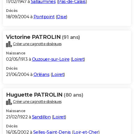
11/02/1947 à
Sallaumines
(
Pas-de-Calais
)
Décès
18/09/2004 à
Pontpoint
(
Oise
)
Victorine PATROLIN
(91 ans)
Créer une cagnotte obsèques
Naissance
02/05/1913 à
Ouzouer-sur-Loire
(
Loiret
)
Décès
21/06/2004 à
Orléans
(
Loiret
)
Huguette PATROLIN
(80 ans)
Créer une cagnotte obsèques
Naissance
21/02/1922 à
Sandillon
(
Loiret
)
Décès
16/05/2002 à
Selles-Saint-Denis
(
Loir-et-Cher
)