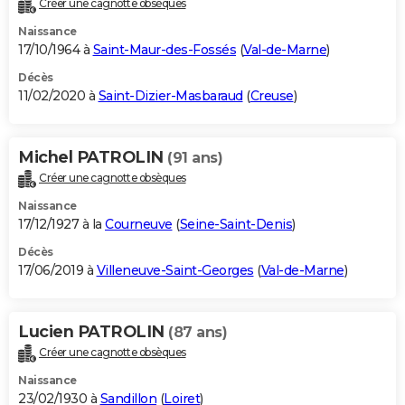
Créer une cagnotte obsèques
City break
Voyage de noces
Climat
Destinations
Voyage nature
Forum
+
PHOTO
Naissance
17/10/1964 à
Saint-Maur-des-Fossés
(
Val-de-Marne
)
GUIDES D'ACHAT
Décès
11/02/2020 à
Saint-Dizier-Masbaraud
(
Creuse
)
BONS PLANS
CARTE DE VOEUX
Michel PATROLIN
(91 ans)
Carte Bonne année
Carte Pâques
Carte de Noël
Carte Saint-Valentin
Carte d'anniversaire
DICTIONNAIRE
Créer une cagnotte obsèques
Biographies
Expressions
Dictionnaire
Citations
Proverbes
PROGRAMME TV
Naissance
17/12/1927 à la
Courneuve
(
Seine-Saint-Denis
)
COPAINS D'AVANT
Décès
17/06/2019 à
Villeneuve-Saint-Georges
(
Val-de-Marne
)
Se connecter
Collèges
Universités
Service militaire
S'inscrire
Lycées
Primaires
Entreprises
Avis de recherche
AVIS DE DÉCÈS
FORUM
Lucien PATROLIN
(87 ans)
Lifestyle
Sport
Television
Cinema
Bricolage
Culture
Auto
Voyage
Créer une cagnotte obsèques
Naissance
23/02/1930 à
Sandillon
(
Loiret
)