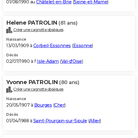
01/08/1990 au
Châtelet-en-Brie
(
Seine-et-Marne
)
Helene PATROLIN
(81 ans)
Créer une cagnotte obsèques
Naissance
13/03/1909 à
Corbeil-Essonnes
(
Essonne
)
Décès
02/07/1990 à l'
Isle-Adam
(
Val-d'Oise
)
Yvonne PATROLIN
(80 ans)
Créer une cagnotte obsèques
Naissance
20/05/1907 à
Bourges
(
Cher
)
Décès
01/04/1988 à
Saint-Pourçain-sur-Sioule
(
Allier
)