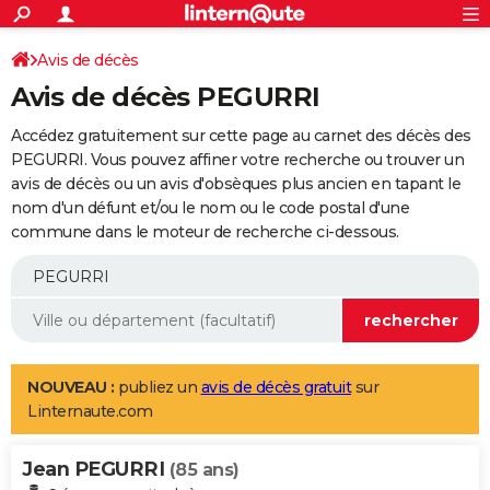
ACTUALITÉS
Connexion
S'inscrire
Avis de décès
Rechercher
Société
Education
Villes
Politique
Faits Divers
Monde
+
SPORT
Avis de décès PEGURRI
Football
Cyclisme
Forum
Coupe du monde 2026
Tennis
Rugby
CULTURE
Accédez gratuitement sur cette page au carnet des décès des
TNT
Cinéma
Musique
Programme TV
Streaming
Sorties cinéma
+
PEGURRI. Vous pouvez affiner votre recherche ou trouver un
FINANCE
avis de décès ou un avis d'obsèques plus ancien en tapant le
Impôts
Immobilier
Banque
Crédit
Retraite
Epargne
Risques naturels par ville
Assurance
AUTO
nom d'un défunt et/ou le nom ou le code postal d'une
commune dans le moteur de recherche ci-dessous.
Réserver un essai
Berlines
Forum auto
Essais
Citadines
SUV
+
HIGH-TECH
Meilleur smartphone
Ordinateurs
Guide high-tech
Mobiles
Internet
Jeux vidéo
+
BRICOLAGE
Aménagement intérieur
Cuisine
Jardinage
+
Forum
Extérieur
Salle de bains
Rangement
WEEK-END
Escapades
Expositions
Week-end nature
Guides de France
Patrimoine
Musées
+
LIFESTYLE
NOUVEAU :
publiez un
avis de décès gratuit
sur
Linternaute.com
Bien-être
Mode
+
Art de vivre
Loisirs
Modes de vie
SANTE
Jean PEGURRI
Guide de la santé
Médicaments
+
Alimentation
Maladies
Sommeil
(85 ans)
VOYAGE