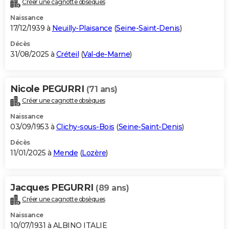
Créer une cagnotte obsèques
City break
Voyage de noces
Climat
Destinations
Voyage nature
Forum
+
PHOTO
Naissance
17/12/1939 à
Neuilly-Plaisance
(
Seine-Saint-Denis
)
GUIDES D'ACHAT
Décès
31/08/2025 à
Créteil
(
Val-de-Marne
)
BONS PLANS
CARTE DE VOEUX
Nicole PEGURRI
(71 ans)
Carte Bonne année
Carte Pâques
Carte de Noël
Carte Saint-Valentin
Carte d'anniversaire
DICTIONNAIRE
Créer une cagnotte obsèques
Biographies
Expressions
Dictionnaire
Citations
Proverbes
PROGRAMME TV
Naissance
03/09/1953 à
Clichy-sous-Bois
(
Seine-Saint-Denis
)
COPAINS D'AVANT
Décès
11/01/2025 à
Mende
(
Lozère
)
Se connecter
Collèges
Universités
Service militaire
S'inscrire
Lycées
Primaires
Entreprises
Avis de recherche
AVIS DE DÉCÈS
FORUM
Jacques PEGURRI
(89 ans)
Lifestyle
Sport
Television
Cinema
Bricolage
Culture
Auto
Voyage
Créer une cagnotte obsèques
Naissance
10/07/1931 à ALBINO ITALIE