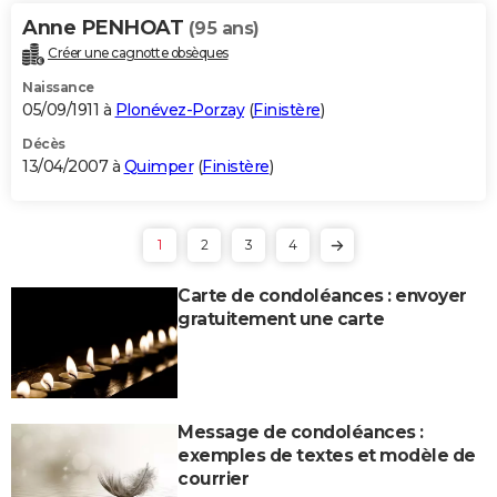
Anne PENHOAT
(95 ans)
Créer une cagnotte obsèques
Naissance
05/09/1911 à
Plonévez-Porzay
(
Finistère
)
Décès
13/04/2007 à
Quimper
(
Finistère
)
1
2
3
4
Carte de condoléances : envoyer
gratuitement une carte
Message de condoléances :
exemples de textes et modèle de
courrier