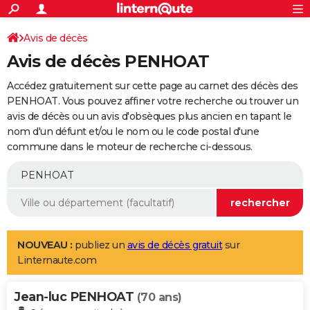
ACTUALITÉS
Connexion
S'inscrire
Avis de décès
Rechercher
Société
Education
Villes
Politique
Faits Divers
Monde
+
SPORT
Avis de décès PENHOAT
Football
Cyclisme
Forum
Coupe du monde 2026
Tennis
Rugby
CULTURE
Accédez gratuitement sur cette page au carnet des décès des
TNT
Cinéma
Musique
Programme TV
Streaming
Sorties cinéma
+
PENHOAT. Vous pouvez affiner votre recherche ou trouver un
FINANCE
avis de décès ou un avis d'obsèques plus ancien en tapant le
Impôts
Immobilier
Banque
Crédit
Retraite
Epargne
Risques naturels par ville
Assurance
AUTO
nom d'un défunt et/ou le nom ou le code postal d'une
commune dans le moteur de recherche ci-dessous.
Réserver un essai
Berlines
Forum auto
Essais
Citadines
SUV
+
HIGH-TECH
Meilleur smartphone
Ordinateurs
Guide high-tech
Mobiles
Internet
Jeux vidéo
+
BRICOLAGE
Aménagement intérieur
Cuisine
Jardinage
+
Forum
Extérieur
Salle de bains
Rangement
WEEK-END
Escapades
Expositions
Week-end nature
Guides de France
Patrimoine
Musées
+
LIFESTYLE
NOUVEAU :
publiez un
avis de décès gratuit
sur
Linternaute.com
Bien-être
Mode
+
Art de vivre
Loisirs
Modes de vie
SANTE
Jean-luc PENHOAT
Guide de la santé
Médicaments
+
Alimentation
Maladies
Sommeil
(70 ans)
VOYAGE