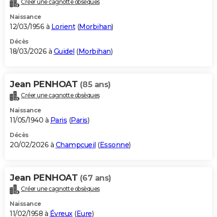
Créer une cagnotte obsèques
City break
Voyage de noces
Climat
Destinations
Voyage nature
Forum
+
PHOTO
Naissance
12/03/1956 à
Lorient
(
Morbihan
)
GUIDES D'ACHAT
Décès
18/03/2026 à
Guidel
(
Morbihan
)
BONS PLANS
CARTE DE VOEUX
Jean PENHOAT
(85 ans)
Carte Bonne année
Carte Pâques
Carte de Noël
Carte Saint-Valentin
Carte d'anniversaire
DICTIONNAIRE
Créer une cagnotte obsèques
Biographies
Expressions
Dictionnaire
Citations
Proverbes
PROGRAMME TV
Naissance
11/05/1940 à
Paris
(
Paris
)
COPAINS D'AVANT
Décès
20/02/2026 à
Champcueil
(
Essonne
)
Se connecter
Collèges
Universités
Service militaire
S'inscrire
Lycées
Primaires
Entreprises
Avis de recherche
AVIS DE DÉCÈS
FORUM
Jean PENHOAT
(67 ans)
Lifestyle
Sport
Television
Cinema
Bricolage
Culture
Auto
Voyage
Créer une cagnotte obsèques
Naissance
11/02/1958 à
Évreux
(
Eure
)