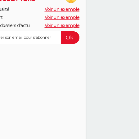
alité
Voir un exemple
rt
Voir un exemple
dossiers d'actu
Voir un exemple