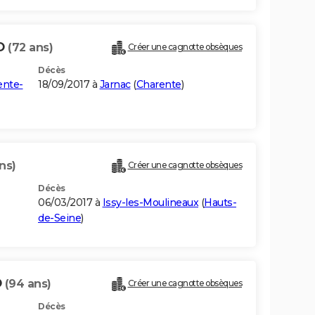
TO
(72 ans)
Créer une cagnotte obsèques
Décès
ente-
18/09/2017 à
Jarnac
(
Charente
)
ns)
Créer une cagnotte obsèques
Décès
06/03/2017 à
Issy-les-Moulineaux
(
Hauts-
de-Seine
)
O
(94 ans)
Créer une cagnotte obsèques
Décès