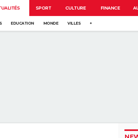
TUALITÉS
SPORT
CULTURE
FINANCE
A
S
EDUCATION
MONDE
VILLES
+
NEW