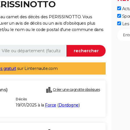
PERISSINOTTO
Actu
Spo
e au carnet des décès des PERISSINOTTO. Vous
uver un avis de décès ou un avis d'obsèques plus
Les 
 et/ou le nom ou le code postal d'une commune dans
s gratuit
sur Linternaute.com
ans)
Créer une cagnotte obsèques
Décès
19/01/2025 à la
Force
(
Dordogne
)