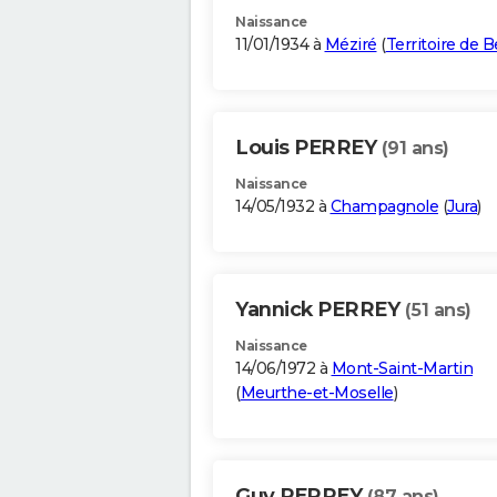
Naissance
11/01/1934 à
Méziré
(
Territoire de B
Louis PERREY
(91 ans)
Naissance
14/05/1932 à
Champagnole
(
Jura
)
Yannick PERREY
(51 ans)
Naissance
14/06/1972 à
Mont-Saint-Martin
(
Meurthe-et-Moselle
)
Guy PERREY
(87 ans)