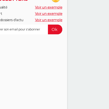
alité
Voir un exemple
rt
Voir un exemple
dossiers d'actu
Voir un exemple