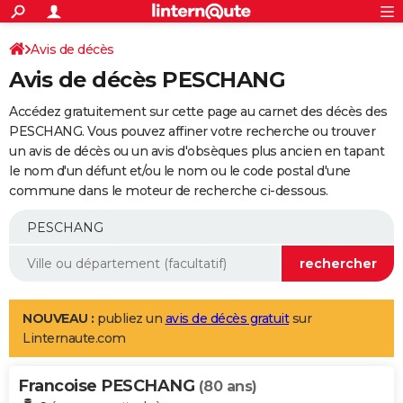
ACTUALITÉS
Connexion
S'inscrire
Avis de décès
Rechercher
Société
Education
Villes
Politique
Faits Divers
Monde
+
SPORT
Avis de décès PESCHANG
Football
Cyclisme
Forum
Coupe du monde 2026
Tennis
Rugby
CULTURE
Accédez gratuitement sur cette page au carnet des décès des
TNT
Cinéma
Musique
Programme TV
Streaming
Sorties cinéma
+
PESCHANG. Vous pouvez affiner votre recherche ou trouver
FINANCE
un avis de décès ou un avis d'obsèques plus ancien en tapant
Impôts
Immobilier
Banque
Crédit
Retraite
Epargne
Risques naturels par ville
Assurance
AUTO
le nom d'un défunt et/ou le nom ou le code postal d'une
commune dans le moteur de recherche ci-dessous.
Réserver un essai
Berlines
Forum auto
Essais
Citadines
SUV
+
HIGH-TECH
Meilleur smartphone
Ordinateurs
Guide high-tech
Mobiles
Internet
Jeux vidéo
+
BRICOLAGE
Aménagement intérieur
Cuisine
Jardinage
+
Forum
Extérieur
Salle de bains
Rangement
WEEK-END
Escapades
Expositions
Week-end nature
Guides de France
Patrimoine
Musées
+
LIFESTYLE
NOUVEAU :
publiez un
avis de décès gratuit
sur
Linternaute.com
Bien-être
Mode
+
Art de vivre
Loisirs
Modes de vie
SANTE
Francoise PESCHANG
Guide de la santé
Médicaments
+
Alimentation
Maladies
Sommeil
(80 ans)
VOYAGE