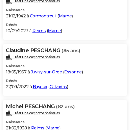
Créer une cagnotte obsèques
City break
Voyage de noces
Climat
Destinations
Voyage nature
Forum
+
PHOTO
Naissance
31/12/1942 à
Cormontreuil
(
Marne
)
GUIDES D'ACHAT
Décès
10/09/2023 à
Reims
(
Marne
)
BONS PLANS
CARTE DE VOEUX
Claudine PESCHANG
(85 ans)
Carte Bonne année
Carte Pâques
Carte de Noël
Carte Saint-Valentin
Carte d'anniversaire
DICTIONNAIRE
Créer une cagnotte obsèques
Biographies
Expressions
Dictionnaire
Citations
Proverbes
PROGRAMME TV
Naissance
18/05/1937 à
Juvisy-sur-Orge
(
Essonne
)
COPAINS D'AVANT
Décès
27/09/2022 à
Bayeux
(
Calvados
)
Se connecter
Collèges
Universités
Service militaire
S'inscrire
Lycées
Primaires
Entreprises
Avis de recherche
AVIS DE DÉCÈS
FORUM
Michel PESCHANG
(82 ans)
Lifestyle
Sport
Television
Cinema
Bricolage
Culture
Auto
Voyage
Créer une cagnotte obsèques
Naissance
21/02/1938 à
Reims
(
Marne
)