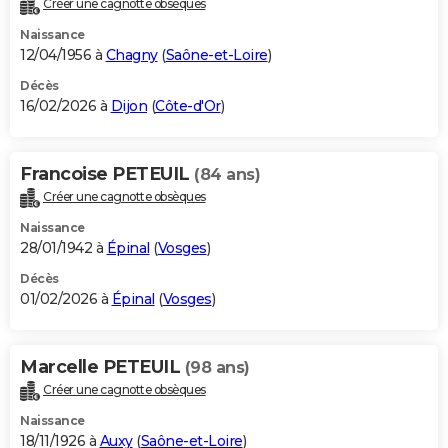
Créer une cagnotte obsèques
City break
Voyage de noces
Climat
Destinations
Voyage nature
Forum
+
PHOTO
Naissance
12/04/1956 à
Chagny
(
Saône-et-Loire
)
GUIDES D'ACHAT
Décès
16/02/2026 à
Dijon
(
Côte-d'Or
)
BONS PLANS
CARTE DE VOEUX
Francoise PETEUIL
(84 ans)
Carte Bonne année
Carte Pâques
Carte de Noël
Carte Saint-Valentin
Carte d'anniversaire
DICTIONNAIRE
Créer une cagnotte obsèques
Biographies
Expressions
Dictionnaire
Citations
Proverbes
PROGRAMME TV
Naissance
28/01/1942 à
Épinal
(
Vosges
)
COPAINS D'AVANT
Décès
01/02/2026 à
Épinal
(
Vosges
)
Se connecter
Collèges
Universités
Service militaire
S'inscrire
Lycées
Primaires
Entreprises
Avis de recherche
AVIS DE DÉCÈS
FORUM
Marcelle PETEUIL
(98 ans)
Lifestyle
Sport
Television
Cinema
Bricolage
Culture
Auto
Voyage
Créer une cagnotte obsèques
Naissance
18/11/1926 à
Auxy
(
Saône-et-Loire
)