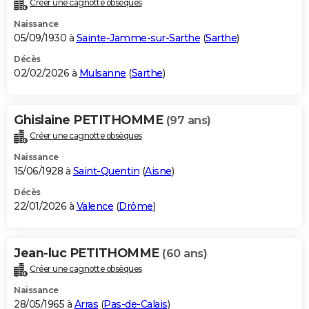
Créer une cagnotte obsèques
City break
Voyage de noces
Climat
Destinations
Voyage nature
Forum
+
PHOTO
Naissance
05/09/1930 à
Sainte-Jamme-sur-Sarthe
(
Sarthe
)
GUIDES D'ACHAT
Décès
02/02/2026 à
Mulsanne
(
Sarthe
)
BONS PLANS
CARTE DE VOEUX
Ghislaine PETITHOMME
(97 ans)
Carte Bonne année
Carte Pâques
Carte de Noël
Carte Saint-Valentin
Carte d'anniversaire
DICTIONNAIRE
Créer une cagnotte obsèques
Biographies
Expressions
Dictionnaire
Citations
Proverbes
PROGRAMME TV
Naissance
15/06/1928 à
Saint-Quentin
(
Aisne
)
COPAINS D'AVANT
Décès
22/01/2026 à
Valence
(
Drôme
)
Se connecter
Collèges
Universités
Service militaire
S'inscrire
Lycées
Primaires
Entreprises
Avis de recherche
AVIS DE DÉCÈS
FORUM
Jean-luc PETITHOMME
(60 ans)
Lifestyle
Sport
Television
Cinema
Bricolage
Culture
Auto
Voyage
Créer une cagnotte obsèques
Naissance
28/05/1965 à
Arras
(
Pas-de-Calais
)