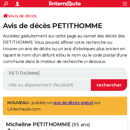
ACTUALITÉS
Connexion
S'inscrire
Avis de décès
Rechercher
Société
Education
Villes
Politique
Faits Divers
Monde
+
SPORT
Avis de décès PETITHOMME
Football
Cyclisme
Forum
Coupe du monde 2026
Tennis
Rugby
CULTURE
Accédez gratuitement sur cette page au carnet des décès des
TNT
Cinéma
Musique
Programme TV
Streaming
Sorties cinéma
+
PETITHOMME. Vous pouvez affiner votre recherche ou
FINANCE
trouver un avis de décès ou un avis d'obsèques plus ancien en
Impôts
Immobilier
Banque
Crédit
Retraite
Epargne
Risques naturels par ville
Assurance
AUTO
tapant le nom d'un défunt et/ou le nom ou le code postal d'une
commune dans le moteur de recherche ci-dessous.
Réserver un essai
Berlines
Forum auto
Essais
Citadines
SUV
+
HIGH-TECH
Meilleur smartphone
Ordinateurs
Guide high-tech
Mobiles
Internet
Jeux vidéo
+
BRICOLAGE
Aménagement intérieur
Cuisine
Jardinage
+
Forum
Extérieur
Salle de bains
Rangement
WEEK-END
Escapades
Expositions
Week-end nature
Guides de France
Patrimoine
Musées
+
LIFESTYLE
NOUVEAU :
publiez un
avis de décès gratuit
sur
Linternaute.com
Bien-être
Mode
+
Art de vivre
Loisirs
Modes de vie
SANTE
Micheline PETITHOMME
Guide de la santé
Médicaments
+
Alimentation
Maladies
Sommeil
(95 ans)
VOYAGE