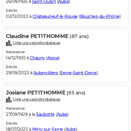
26/09/1925 à
Saint-Oulph
(
Aube
)
Décès
02/12/2023 à
Châteauneuf-le-Rouge
(
Bouches-du-Rhône
)
Claudine PETITHOMME
(87 ans)
Créer une cagnotte obsèques
Naissance
14/12/1935 à
Chauny
(
Aisne
)
Décès
29/09/2023 à
Aubervilliers
(
Seine-Saint-Denis
)
Josiane PETITHOMME
(93 ans)
Créer une cagnotte obsèques
Naissance
27/09/1929 à la
Saulsotte
(
Aube
)
Décès
18/07/2023 à
Méry-sur-Seine
(
Aube
)