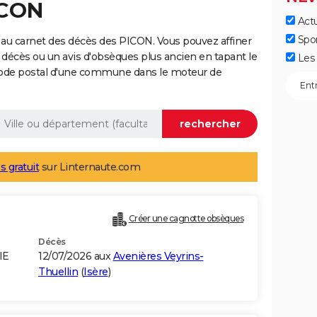
ICON
Actu
Spo
au carnet des décès des PICON. Vous pouvez affiner
 décès ou un avis d'obsèques plus ancien en tapant le
Les 
code postal d'une commune dans le moteur de
s gratuit
sur Linternaute.com
Créer une cagnotte obsèques
Décès
IE
12/07/2026 aux
Avenières Veyrins-
Thuellin
(
Isère
)