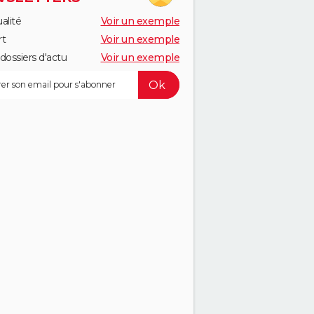
alité
Voir un exemple
rt
Voir un exemple
dossiers d'actu
Voir un exemple