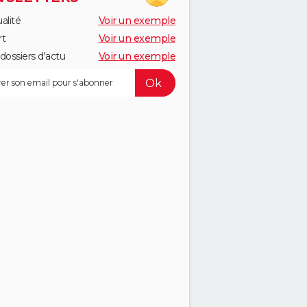
alité
Voir un exemple
rt
Voir un exemple
dossiers d'actu
Voir un exemple