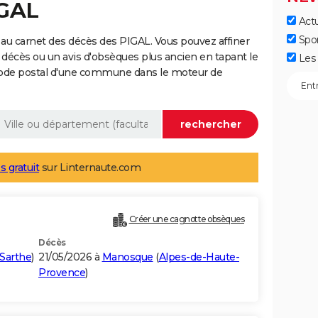
IGAL
Actu
Spo
au carnet des décès des PIGAL. Vous pouvez affiner
 décès ou un avis d'obsèques plus ancien en tapant le
Les 
code postal d'une commune dans le moteur de
s gratuit
sur Linternaute.com
Créer une cagnotte obsèques
Décès
Sarthe
)
21/05/2026 à
Manosque
(
Alpes-de-Haute-
Provence
)