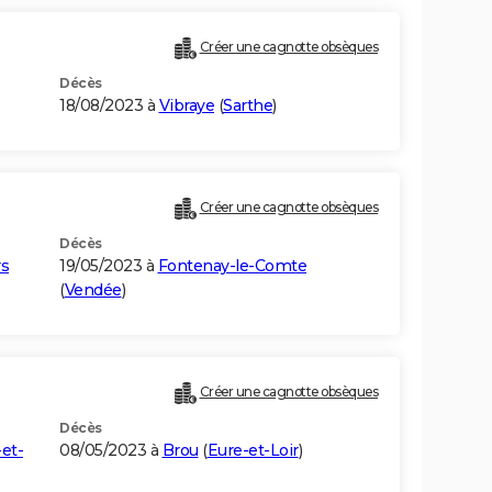
Créer une cagnotte obsèques
Décès
18/08/2023 à
Vibraye
(
Sarthe
)
Créer une cagnotte obsèques
Décès
rs
19/05/2023 à
Fontenay-le-Comte
(
Vendée
)
Créer une cagnotte obsèques
Décès
et-
08/05/2023 à
Brou
(
Eure-et-Loir
)