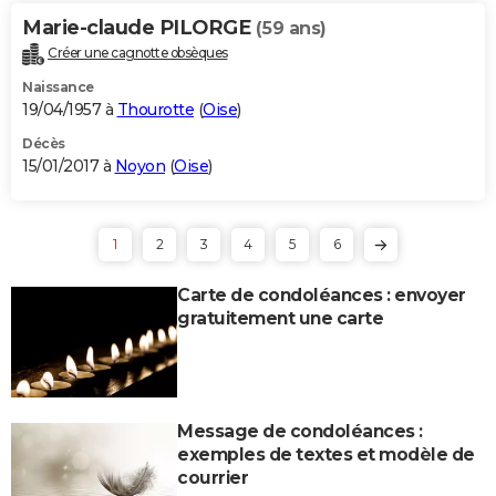
Marie-claude PILORGE
(59 ans)
Créer une cagnotte obsèques
Naissance
19/04/1957 à
Thourotte
(
Oise
)
Décès
15/01/2017 à
Noyon
(
Oise
)
1
2
3
4
5
6
Carte de condoléances : envoyer
gratuitement une carte
Message de condoléances :
exemples de textes et modèle de
courrier