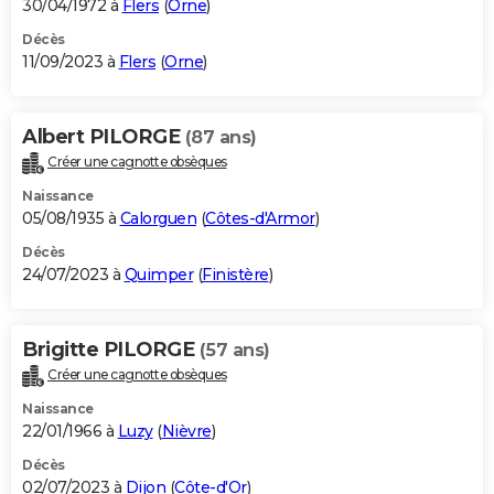
30/04/1972 à
Flers
(
Orne
)
Décès
11/09/2023 à
Flers
(
Orne
)
Albert PILORGE
(87 ans)
Créer une cagnotte obsèques
Naissance
05/08/1935 à
Calorguen
(
Côtes-d'Armor
)
Décès
24/07/2023 à
Quimper
(
Finistère
)
Brigitte PILORGE
(57 ans)
Créer une cagnotte obsèques
Naissance
22/01/1966 à
Luzy
(
Nièvre
)
Décès
02/07/2023 à
Dijon
(
Côte-d'Or
)