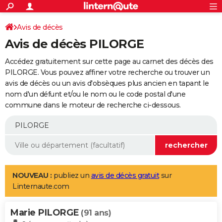
ACTUALITÉS
Connexion
S'inscrire
Avis de décès
Rechercher
Société
Education
Villes
Politique
Faits Divers
Monde
+
SPORT
Avis de décès PILORGE
Football
Cyclisme
Forum
Coupe du monde 2026
Tennis
Rugby
CULTURE
Accédez gratuitement sur cette page au carnet des décès des
TNT
Cinéma
Musique
Programme TV
Streaming
Sorties cinéma
+
PILORGE. Vous pouvez affiner votre recherche ou trouver un
FINANCE
avis de décès ou un avis d'obsèques plus ancien en tapant le
Impôts
Immobilier
Banque
Crédit
Retraite
Epargne
Risques naturels par ville
Assurance
AUTO
nom d'un défunt et/ou le nom ou le code postal d'une
commune dans le moteur de recherche ci-dessous.
Réserver un essai
Berlines
Forum auto
Essais
Citadines
SUV
+
HIGH-TECH
Meilleur smartphone
Ordinateurs
Guide high-tech
Mobiles
Internet
Jeux vidéo
+
BRICOLAGE
Aménagement intérieur
Cuisine
Jardinage
+
Forum
Extérieur
Salle de bains
Rangement
WEEK-END
Escapades
Expositions
Week-end nature
Guides de France
Patrimoine
Musées
+
LIFESTYLE
NOUVEAU :
publiez un
avis de décès gratuit
sur
Linternaute.com
Bien-être
Mode
+
Art de vivre
Loisirs
Modes de vie
SANTE
Marie PILORGE
Guide de la santé
Médicaments
+
Alimentation
Maladies
Sommeil
(91 ans)
VOYAGE