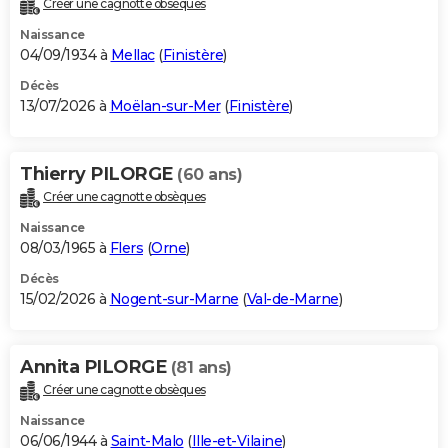
Créer une cagnotte obsèques
City break
Voyage de noces
Climat
Destinations
Voyage nature
Forum
+
PHOTO
Naissance
04/09/1934 à
Mellac
(
Finistère
)
GUIDES D'ACHAT
Décès
13/07/2026 à
Moëlan-sur-Mer
(
Finistère
)
BONS PLANS
CARTE DE VOEUX
Thierry PILORGE
(60 ans)
Carte Bonne année
Carte Pâques
Carte de Noël
Carte Saint-Valentin
Carte d'anniversaire
DICTIONNAIRE
Créer une cagnotte obsèques
Biographies
Expressions
Dictionnaire
Citations
Proverbes
PROGRAMME TV
Naissance
08/03/1965 à
Flers
(
Orne
)
COPAINS D'AVANT
Décès
15/02/2026 à
Nogent-sur-Marne
(
Val-de-Marne
)
Se connecter
Collèges
Universités
Service militaire
S'inscrire
Lycées
Primaires
Entreprises
Avis de recherche
AVIS DE DÉCÈS
FORUM
Annita PILORGE
(81 ans)
Lifestyle
Sport
Television
Cinema
Bricolage
Culture
Auto
Voyage
Créer une cagnotte obsèques
Naissance
06/06/1944 à
Saint-Malo
(
Ille-et-Vilaine
)