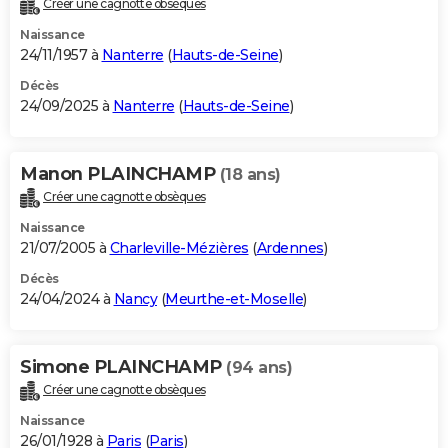
Créer une cagnotte obsèques
City break
Voyage de noces
Climat
Destinations
Voyage nature
Forum
+
PHOTO
Naissance
24/11/1957 à
Nanterre
(
Hauts-de-Seine
)
GUIDES D'ACHAT
Décès
24/09/2025 à
Nanterre
(
Hauts-de-Seine
)
BONS PLANS
CARTE DE VOEUX
Manon PLAINCHAMP
(18 ans)
Carte Bonne année
Carte Pâques
Carte de Noël
Carte Saint-Valentin
Carte d'anniversaire
DICTIONNAIRE
Créer une cagnotte obsèques
Biographies
Expressions
Dictionnaire
Citations
Proverbes
PROGRAMME TV
Naissance
21/07/2005 à
Charleville-Mézières
(
Ardennes
)
COPAINS D'AVANT
Décès
24/04/2024 à
Nancy
(
Meurthe-et-Moselle
)
Se connecter
Collèges
Universités
Service militaire
S'inscrire
Lycées
Primaires
Entreprises
Avis de recherche
AVIS DE DÉCÈS
FORUM
Simone PLAINCHAMP
(94 ans)
Lifestyle
Sport
Television
Cinema
Bricolage
Culture
Auto
Voyage
Créer une cagnotte obsèques
Naissance
26/01/1928 à
Paris
(
Paris
)