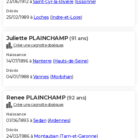
23/06/1912 à
Saint-Cyr-la-Rivière
(
Essonne
)
Décès
25/02/1989 à
Loches
(
Indre-et-Loire
)
Juliette PLAINCHAMP
(91 ans)
Créer une cagnotte obsèques
Naissance
14/07/1896 à
Nanterre
(
Hauts-de-Seine
)
Décès
04/01/1988 à
Vannes
(
Morbihan
)
Renee PLAINCHAMP
(92 ans)
Créer une cagnotte obsèques
Naissance
01/06/1893 à
Sedan
(
Ardennes
)
Décès
24/03/1986 à
Montauban
(
Tarn-et-Garonne
)