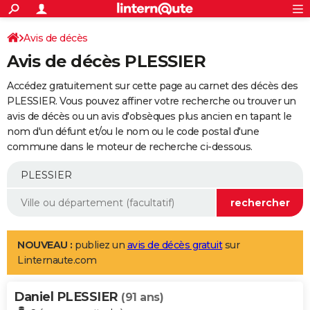
ACTUALITÉS
Connexion
S'inscrire
Avis de décès
Rechercher
Société
Education
Villes
Politique
Faits Divers
Monde
+
SPORT
Avis de décès PLESSIER
Football
Cyclisme
Forum
Coupe du monde 2026
Tennis
Rugby
CULTURE
Accédez gratuitement sur cette page au carnet des décès des
TNT
Cinéma
Musique
Programme TV
Streaming
Sorties cinéma
+
PLESSIER. Vous pouvez affiner votre recherche ou trouver un
FINANCE
avis de décès ou un avis d'obsèques plus ancien en tapant le
Impôts
Immobilier
Banque
Crédit
Retraite
Epargne
Risques naturels par ville
Assurance
AUTO
nom d'un défunt et/ou le nom ou le code postal d'une
commune dans le moteur de recherche ci-dessous.
Réserver un essai
Berlines
Forum auto
Essais
Citadines
SUV
+
HIGH-TECH
Meilleur smartphone
Ordinateurs
Guide high-tech
Mobiles
Internet
Jeux vidéo
+
BRICOLAGE
Aménagement intérieur
Cuisine
Jardinage
+
Forum
Extérieur
Salle de bains
Rangement
WEEK-END
Escapades
Expositions
Week-end nature
Guides de France
Patrimoine
Musées
+
LIFESTYLE
NOUVEAU :
publiez un
avis de décès gratuit
sur
Linternaute.com
Bien-être
Mode
+
Art de vivre
Loisirs
Modes de vie
SANTE
Daniel PLESSIER
Guide de la santé
Médicaments
+
Alimentation
Maladies
Sommeil
(91 ans)
VOYAGE