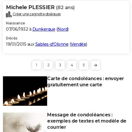
Michele PLESSIER
(82 ans)
Créer une cagnotte obsèques
Naissance
07/06/1932 à
Dunkerque
(
Nord
)
Décès
19/01/2015 aux
Sables-d'Olonne
(
Vendée
)
1
2
3
4
5
Carte de condoléances : envoyer
gratuitement une carte
Message de condoléances :
exemples de textes et modèle de
courrier