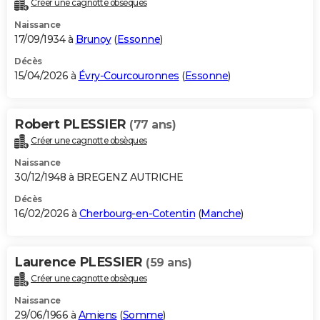
Créer une cagnotte obsèques
City break
Voyage de noces
Climat
Destinations
Voyage nature
Forum
+
PHOTO
Naissance
17/09/1934 à
Brunoy
(
Essonne
)
GUIDES D'ACHAT
Décès
15/04/2026 à
Évry-Courcouronnes
(
Essonne
)
BONS PLANS
CARTE DE VOEUX
Robert PLESSIER
(77 ans)
Carte Bonne année
Carte Pâques
Carte de Noël
Carte Saint-Valentin
Carte d'anniversaire
DICTIONNAIRE
Créer une cagnotte obsèques
Biographies
Expressions
Dictionnaire
Citations
Proverbes
PROGRAMME TV
Naissance
30/12/1948 à BREGENZ AUTRICHE
COPAINS D'AVANT
Décès
16/02/2026 à
Cherbourg-en-Cotentin
(
Manche
)
Se connecter
Collèges
Universités
Service militaire
S'inscrire
Lycées
Primaires
Entreprises
Avis de recherche
AVIS DE DÉCÈS
FORUM
Laurence PLESSIER
(59 ans)
Lifestyle
Sport
Television
Cinema
Bricolage
Culture
Auto
Voyage
Créer une cagnotte obsèques
Naissance
29/06/1966 à
Amiens
(
Somme
)