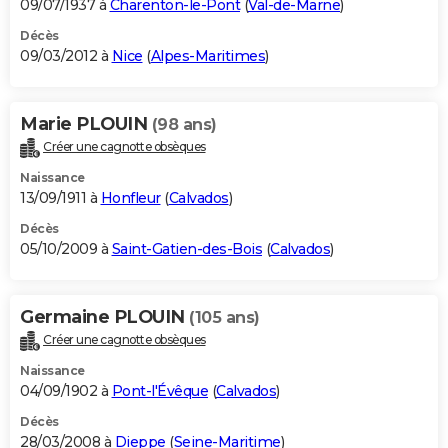
09/07/1937 à
Charenton-le-Pont
(
Val-de-Marne
)
Décès
09/03/2012 à
Nice
(
Alpes-Maritimes
)
Marie PLOUIN
(98 ans)
Créer une cagnotte obsèques
Naissance
13/09/1911 à
Honfleur
(
Calvados
)
Décès
05/10/2009 à
Saint-Gatien-des-Bois
(
Calvados
)
Germaine PLOUIN
(105 ans)
Créer une cagnotte obsèques
Naissance
04/09/1902 à
Pont-l'Évêque
(
Calvados
)
Décès
28/03/2008 à
Dieppe
(
Seine-Maritime
)