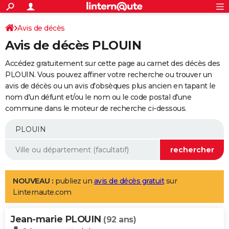
ACTUALITÉS
Connexion
S'inscrire
Avis de décès
Rechercher
Société
Education
Villes
Politique
Faits Divers
Monde
+
SPORT
Avis de décès PLOUIN
Football
Cyclisme
Forum
Coupe du monde 2026
Tennis
Rugby
CULTURE
Accédez gratuitement sur cette page au carnet des décès des
TNT
Cinéma
Musique
Programme TV
Streaming
Sorties cinéma
+
PLOUIN. Vous pouvez affiner votre recherche ou trouver un
FINANCE
avis de décès ou un avis d'obsèques plus ancien en tapant le
Impôts
Immobilier
Banque
Crédit
Retraite
Epargne
Risques naturels par ville
Assurance
AUTO
nom d'un défunt et/ou le nom ou le code postal d'une
commune dans le moteur de recherche ci-dessous.
Réserver un essai
Berlines
Forum auto
Essais
Citadines
SUV
+
HIGH-TECH
Meilleur smartphone
Ordinateurs
Guide high-tech
Mobiles
Internet
Jeux vidéo
+
BRICOLAGE
Aménagement intérieur
Cuisine
Jardinage
+
Forum
Extérieur
Salle de bains
Rangement
WEEK-END
Escapades
Expositions
Week-end nature
Guides de France
Patrimoine
Musées
+
LIFESTYLE
NOUVEAU :
publiez un
avis de décès gratuit
sur
Linternaute.com
Bien-être
Mode
+
Art de vivre
Loisirs
Modes de vie
SANTE
Jean-marie PLOUIN
Guide de la santé
Médicaments
+
Alimentation
Maladies
Sommeil
(92 ans)
VOYAGE