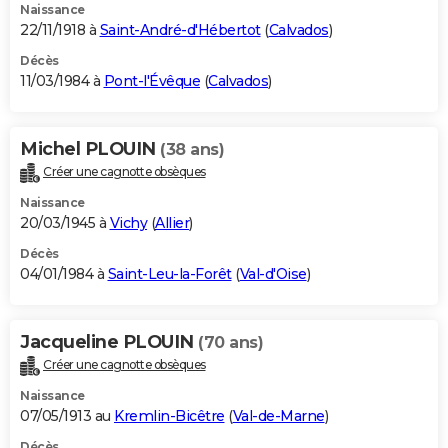
Naissance
22/11/1918 à
Saint-André-d'Hébertot
(
Calvados
)
Décès
11/03/1984 à
Pont-l'Évêque
(
Calvados
)
Michel PLOUIN
(38 ans)
Créer une cagnotte obsèques
Naissance
20/03/1945 à
Vichy
(
Allier
)
Décès
04/01/1984 à
Saint-Leu-la-Forêt
(
Val-d'Oise
)
Jacqueline PLOUIN
(70 ans)
Créer une cagnotte obsèques
Naissance
07/05/1913 au
Kremlin-Bicêtre
(
Val-de-Marne
)
Décès