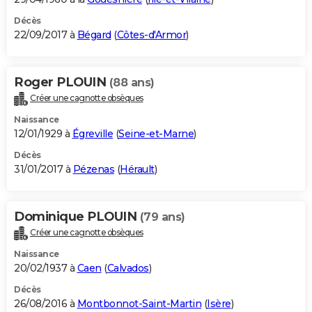
Décès
22/09/2017 à
Bégard
(
Côtes-d'Armor
)
Roger PLOUIN
(88 ans)
Créer une cagnotte obsèques
Naissance
12/01/1929 à
Égreville
(
Seine-et-Marne
)
Décès
31/01/2017 à
Pézenas
(
Hérault
)
Dominique PLOUIN
(79 ans)
Créer une cagnotte obsèques
Naissance
20/02/1937 à
Caen
(
Calvados
)
Décès
26/08/2016 à
Montbonnot-Saint-Martin
(
Isère
)