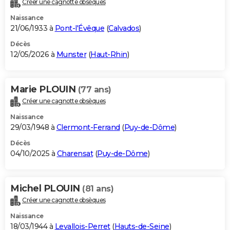
Créer une cagnotte obsèques
City break
Voyage de noces
Climat
Destinations
Voyage nature
Forum
+
PHOTO
Naissance
21/06/1933 à
Pont-l'Évêque
(
Calvados
)
GUIDES D'ACHAT
Décès
12/05/2026 à
Munster
(
Haut-Rhin
)
BONS PLANS
CARTE DE VOEUX
Marie PLOUIN
(77 ans)
Carte Bonne année
Carte Pâques
Carte de Noël
Carte Saint-Valentin
Carte d'anniversaire
DICTIONNAIRE
Créer une cagnotte obsèques
Biographies
Expressions
Dictionnaire
Citations
Proverbes
PROGRAMME TV
Naissance
29/03/1948 à
Clermont-Ferrand
(
Puy-de-Dôme
)
COPAINS D'AVANT
Décès
04/10/2025 à
Charensat
(
Puy-de-Dôme
)
Se connecter
Collèges
Universités
Service militaire
S'inscrire
Lycées
Primaires
Entreprises
Avis de recherche
AVIS DE DÉCÈS
FORUM
Michel PLOUIN
(81 ans)
Lifestyle
Sport
Television
Cinema
Bricolage
Culture
Auto
Voyage
Créer une cagnotte obsèques
Naissance
18/03/1944 à
Levallois-Perret
(
Hauts-de-Seine
)