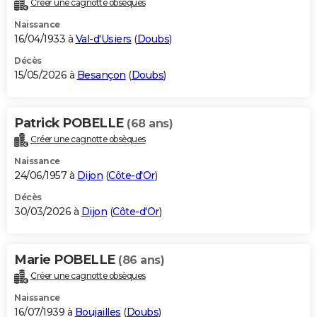
Créer une cagnotte obsèques
City break
Voyage de noces
Climat
Destinations
Voyage nature
Forum
+
PHOTO
Naissance
16/04/1933 à
Val-d'Usiers
(
Doubs
)
GUIDES D'ACHAT
Décès
15/05/2026 à
Besançon
(
Doubs
)
BONS PLANS
CARTE DE VOEUX
Patrick POBELLE
(68 ans)
Carte Bonne année
Carte Pâques
Carte de Noël
Carte Saint-Valentin
Carte d'anniversaire
DICTIONNAIRE
Créer une cagnotte obsèques
Biographies
Expressions
Dictionnaire
Citations
Proverbes
PROGRAMME TV
Naissance
24/06/1957 à
Dijon
(
Côte-d'Or
)
COPAINS D'AVANT
Décès
30/03/2026 à
Dijon
(
Côte-d'Or
)
Se connecter
Collèges
Universités
Service militaire
S'inscrire
Lycées
Primaires
Entreprises
Avis de recherche
AVIS DE DÉCÈS
FORUM
Marie POBELLE
(86 ans)
Lifestyle
Sport
Television
Cinema
Bricolage
Culture
Auto
Voyage
Créer une cagnotte obsèques
Naissance
16/07/1939 à
Boujailles
(
Doubs
)