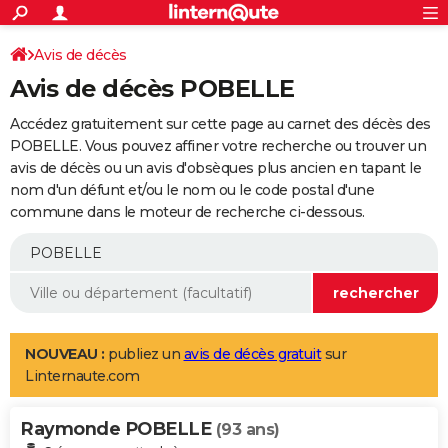
ACTUALITÉS
Connexion
S'inscrire
Avis de décès
Rechercher
Société
Education
Villes
Politique
Faits Divers
Monde
+
SPORT
Avis de décès POBELLE
Football
Cyclisme
Forum
Coupe du monde 2026
Tennis
Rugby
CULTURE
Accédez gratuitement sur cette page au carnet des décès des
TNT
Cinéma
Musique
Programme TV
Streaming
Sorties cinéma
+
POBELLE. Vous pouvez affiner votre recherche ou trouver un
FINANCE
avis de décès ou un avis d'obsèques plus ancien en tapant le
Impôts
Immobilier
Banque
Crédit
Retraite
Epargne
Risques naturels par ville
Assurance
AUTO
nom d'un défunt et/ou le nom ou le code postal d'une
commune dans le moteur de recherche ci-dessous.
Réserver un essai
Berlines
Forum auto
Essais
Citadines
SUV
+
HIGH-TECH
Meilleur smartphone
Ordinateurs
Guide high-tech
Mobiles
Internet
Jeux vidéo
+
BRICOLAGE
Aménagement intérieur
Cuisine
Jardinage
+
Forum
Extérieur
Salle de bains
Rangement
WEEK-END
Escapades
Expositions
Week-end nature
Guides de France
Patrimoine
Musées
+
LIFESTYLE
NOUVEAU :
publiez un
avis de décès gratuit
sur
Linternaute.com
Bien-être
Mode
+
Art de vivre
Loisirs
Modes de vie
SANTE
Raymonde POBELLE
Guide de la santé
Médicaments
+
Alimentation
Maladies
Sommeil
(93 ans)
VOYAGE