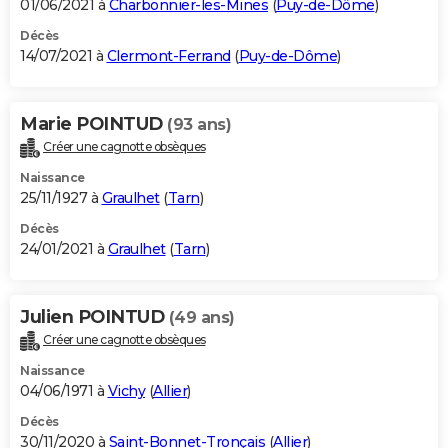
01/06/2021 à
Charbonnier-les-Mines
(
Puy-de-Dôme
)
Décès
14/07/2021 à
Clermont-Ferrand
(
Puy-de-Dôme
)
Marie POINTUD
(93 ans)
Créer une cagnotte obsèques
Naissance
25/11/1927 à
Graulhet
(
Tarn
)
Décès
24/01/2021 à
Graulhet
(
Tarn
)
Julien POINTUD
(49 ans)
Créer une cagnotte obsèques
Naissance
04/06/1971 à
Vichy
(
Allier
)
Décès
30/11/2020 à
Saint-Bonnet-Tronçais
(
Allier
)