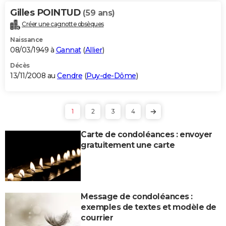
Gilles POINTUD
(59 ans)
Créer une cagnotte obsèques
Naissance
08/03/1949 à
Gannat
(
Allier
)
Décès
13/11/2008 au
Cendre
(
Puy-de-Dôme
)
1
2
3
4
Carte de condoléances : envoyer
gratuitement une carte
Message de condoléances :
exemples de textes et modèle de
courrier