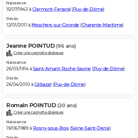
Naissance
15/07/1943 à
Clermont-Ferrand
(
Puy-de-Dôme
)
Décès
12/01/2011 à
Meschers-sur-Gironde
(
Charente-Maritime
)
Jeanne POINTUD
(96 ans)
Créer une cagnotte obsèques
Naissance
26/03/1914 à
Saint-Amant-Roche-Savine
(
Puy-de-Dôme
)
Décès
26/04/2010 à
Cébazat
(
Puy-de-Dôme
)
Romain POINTUD
(20 ans)
Créer une cagnotte obsèques
Naissance
19/06/1989 à
Rosny-sous-Bois
(
Seine-Saint-Denis
)
Décès