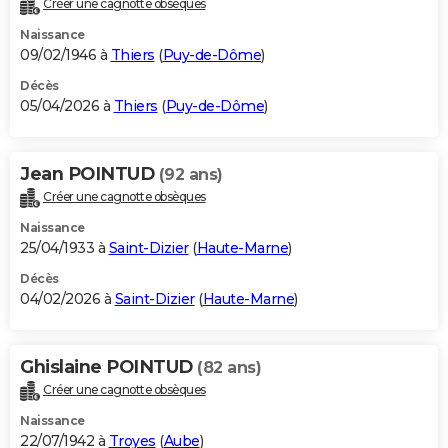
Créer une cagnotte obsèques
City break
Voyage de noces
Climat
Destinations
Voyage nature
Forum
+
PHOTO
Naissance
09/02/1946 à
Thiers
(
Puy-de-Dôme
)
GUIDES D'ACHAT
Décès
05/04/2026 à
Thiers
(
Puy-de-Dôme
)
BONS PLANS
CARTE DE VOEUX
Jean POINTUD
(92 ans)
Carte Bonne année
Carte Pâques
Carte de Noël
Carte Saint-Valentin
Carte d'anniversaire
DICTIONNAIRE
Créer une cagnotte obsèques
Biographies
Expressions
Dictionnaire
Citations
Proverbes
PROGRAMME TV
Naissance
25/04/1933 à
Saint-Dizier
(
Haute-Marne
)
COPAINS D'AVANT
Décès
04/02/2026 à
Saint-Dizier
(
Haute-Marne
)
Se connecter
Collèges
Universités
Service militaire
S'inscrire
Lycées
Primaires
Entreprises
Avis de recherche
AVIS DE DÉCÈS
FORUM
Ghislaine POINTUD
(82 ans)
Lifestyle
Sport
Television
Cinema
Bricolage
Culture
Auto
Voyage
Créer une cagnotte obsèques
Naissance
22/07/1942 à
Troyes
(
Aube
)