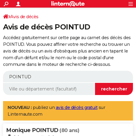
ACTUALITÉS
Connexion
S'inscrire
Avis de décès
Rechercher
Société
Education
Villes
Politique
Faits Divers
Monde
+
SPORT
Avis de décès POINTUD
Football
Cyclisme
Forum
Coupe du monde 2026
Tennis
Rugby
CULTURE
Accédez gratuitement sur cette page au carnet des décès des
TNT
Cinéma
Musique
Programme TV
Streaming
Sorties cinéma
+
POINTUD. Vous pouvez affiner votre recherche ou trouver un
FINANCE
avis de décès ou un avis d'obsèques plus ancien en tapant le
Impôts
Immobilier
Banque
Crédit
Retraite
Epargne
Risques naturels par ville
Assurance
AUTO
nom d'un défunt et/ou le nom ou le code postal d'une
commune dans le moteur de recherche ci-dessous.
Réserver un essai
Berlines
Forum auto
Essais
Citadines
SUV
+
HIGH-TECH
Meilleur smartphone
Ordinateurs
Guide high-tech
Mobiles
Internet
Jeux vidéo
+
BRICOLAGE
Aménagement intérieur
Cuisine
Jardinage
+
Forum
Extérieur
Salle de bains
Rangement
WEEK-END
Escapades
Expositions
Week-end nature
Guides de France
Patrimoine
Musées
+
LIFESTYLE
NOUVEAU :
publiez un
avis de décès gratuit
sur
Linternaute.com
Bien-être
Mode
+
Art de vivre
Loisirs
Modes de vie
SANTE
Monique POINTUD
Guide de la santé
Médicaments
+
Alimentation
Maladies
Sommeil
(80 ans)
VOYAGE