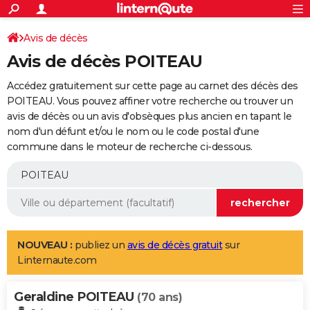
ACTUALITÉS
Connexion
S'inscrire
Avis de décès
Rechercher
Société
Education
Villes
Politique
Faits Divers
Monde
+
SPORT
Avis de décès POITEAU
Football
Cyclisme
Forum
Coupe du monde 2026
Tennis
Rugby
CULTURE
Accédez gratuitement sur cette page au carnet des décès des
TNT
Cinéma
Musique
Programme TV
Streaming
Sorties cinéma
+
POITEAU. Vous pouvez affiner votre recherche ou trouver un
FINANCE
avis de décès ou un avis d'obsèques plus ancien en tapant le
Impôts
Immobilier
Banque
Crédit
Retraite
Epargne
Risques naturels par ville
Assurance
AUTO
nom d'un défunt et/ou le nom ou le code postal d'une
commune dans le moteur de recherche ci-dessous.
Réserver un essai
Berlines
Forum auto
Essais
Citadines
SUV
+
HIGH-TECH
Meilleur smartphone
Ordinateurs
Guide high-tech
Mobiles
Internet
Jeux vidéo
+
BRICOLAGE
Aménagement intérieur
Cuisine
Jardinage
+
Forum
Extérieur
Salle de bains
Rangement
WEEK-END
Escapades
Expositions
Week-end nature
Guides de France
Patrimoine
Musées
+
LIFESTYLE
NOUVEAU :
publiez un
avis de décès gratuit
sur
Linternaute.com
Bien-être
Mode
+
Art de vivre
Loisirs
Modes de vie
SANTE
Geraldine POITEAU
Guide de la santé
Médicaments
+
Alimentation
Maladies
Sommeil
(70 ans)
VOYAGE