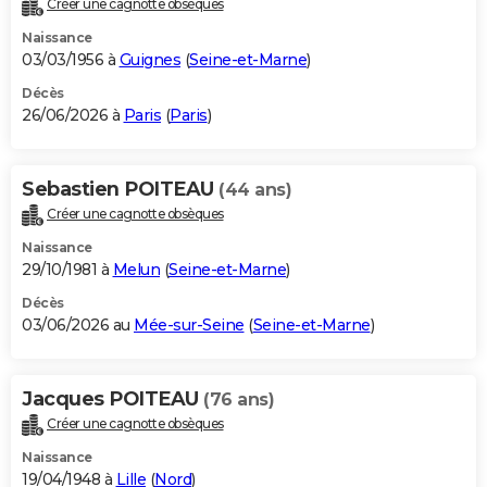
Créer une cagnotte obsèques
City break
Voyage de noces
Climat
Destinations
Voyage nature
Forum
+
PHOTO
Naissance
03/03/1956 à
Guignes
(
Seine-et-Marne
)
GUIDES D'ACHAT
Décès
26/06/2026 à
Paris
(
Paris
)
BONS PLANS
CARTE DE VOEUX
Sebastien POITEAU
(44 ans)
Carte Bonne année
Carte Pâques
Carte de Noël
Carte Saint-Valentin
Carte d'anniversaire
DICTIONNAIRE
Créer une cagnotte obsèques
Biographies
Expressions
Dictionnaire
Citations
Proverbes
PROGRAMME TV
Naissance
29/10/1981 à
Melun
(
Seine-et-Marne
)
COPAINS D'AVANT
Décès
03/06/2026 au
Mée-sur-Seine
(
Seine-et-Marne
)
Se connecter
Collèges
Universités
Service militaire
S'inscrire
Lycées
Primaires
Entreprises
Avis de recherche
AVIS DE DÉCÈS
FORUM
Jacques POITEAU
(76 ans)
Lifestyle
Sport
Television
Cinema
Bricolage
Culture
Auto
Voyage
Créer une cagnotte obsèques
Naissance
19/04/1948 à
Lille
(
Nord
)