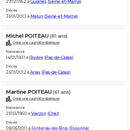
27/12/1952 à
Guignes
(
Seine-et-Marne
)
Décès
31/01/2013 à
Melun
(
Seine-et-Marne
)
Michel POITEAU
(81 ans)
Créer une cagnotte obsèques
Naissance
14/01/1931 à
Rivière
(
Pas-de-Calais
)
Décès
23/11/2012 à
Arras
(
Pas-de-Calais
)
Martine POITEAU
(61 ans)
Créer une cagnotte obsèques
Naissance
21/03/1950 à
Vierzon
(
Cher
)
Décès
09/05/2011 à
Fontenay-lès-Briis
(
Essonne
)