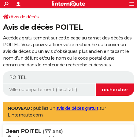
ACTUALITÉS
Connexion
S'inscrire
Avis de décès
Rechercher
Société
Education
Villes
Politique
Faits Divers
Monde
+
SPORT
Avis de décès POITEL
Football
Cyclisme
Forum
Coupe du monde 2026
Tennis
Rugby
CULTURE
Accédez gratuitement sur cette page au carnet des décès des
TNT
Cinéma
Musique
Programme TV
Streaming
Sorties cinéma
+
POITEL. Vous pouvez affiner votre recherche ou trouver un
FINANCE
avis de décès ou un avis d'obsèques plus ancien en tapant le
Impôts
Immobilier
Banque
Crédit
Retraite
Epargne
Risques naturels par ville
Assurance
AUTO
nom d'un défunt et/ou le nom ou le code postal d'une
commune dans le moteur de recherche ci-dessous.
Réserver un essai
Berlines
Forum auto
Essais
Citadines
SUV
+
HIGH-TECH
Meilleur smartphone
Ordinateurs
Guide high-tech
Mobiles
Internet
Jeux vidéo
+
BRICOLAGE
Aménagement intérieur
Cuisine
Jardinage
+
Forum
Extérieur
Salle de bains
Rangement
WEEK-END
Escapades
Expositions
Week-end nature
Guides de France
Patrimoine
Musées
+
LIFESTYLE
NOUVEAU :
publiez un
avis de décès gratuit
sur
Linternaute.com
Bien-être
Mode
+
Art de vivre
Loisirs
Modes de vie
SANTE
Jean POITEL
Guide de la santé
Médicaments
+
Alimentation
Maladies
Sommeil
(77 ans)
VOYAGE