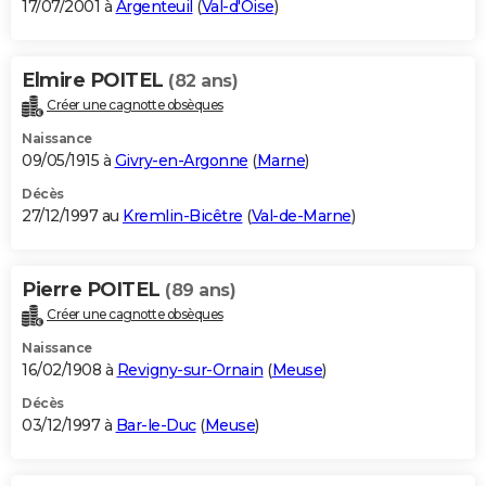
17/07/2001 à
Argenteuil
(
Val-d'Oise
)
Elmire POITEL
(82 ans)
Créer une cagnotte obsèques
Naissance
09/05/1915 à
Givry-en-Argonne
(
Marne
)
Décès
27/12/1997 au
Kremlin-Bicêtre
(
Val-de-Marne
)
Pierre POITEL
(89 ans)
Créer une cagnotte obsèques
Naissance
16/02/1908 à
Revigny-sur-Ornain
(
Meuse
)
Décès
03/12/1997 à
Bar-le-Duc
(
Meuse
)