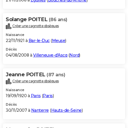
27/11/2008 à
Éguilles
(
Bouches-du-Rhône
)
Solange POITEL
(86 ans)
Créer une cagnotte obsèques
Naissance
22/11/1921 à
Bar-le-Duc
(
Meuse
)
Décès
04/08/2008 à
Villeneuve-d'Ascq
(
Nord
)
Jeanne POITEL
(87 ans)
Créer une cagnotte obsèques
Naissance
19/09/1920 à
Paris
(
Paris
)
Décès
30/11/2007 à
Nanterre
(
Hauts-de-Seine
)