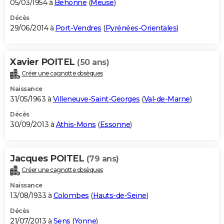
05/03/1954 à
Behonne
(
Meuse
)
Décès
29/06/2014 à
Port-Vendres
(
Pyrénées-Orientales
)
Xavier POITEL
(50 ans)
Créer une cagnotte obsèques
Naissance
31/05/1963 à
Villeneuve-Saint-Georges
(
Val-de-Marne
)
Décès
30/09/2013 à
Athis-Mons
(
Essonne
)
Jacques POITEL
(79 ans)
Créer une cagnotte obsèques
Naissance
13/08/1933 à
Colombes
(
Hauts-de-Seine
)
Décès
21/07/2013 à
Sens
(
Yonne
)