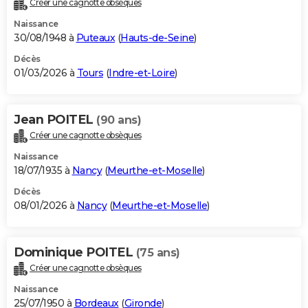
Créer une cagnotte obsèques
City break
Voyage de noces
Climat
Destinations
Voyage nature
Forum
+
PHOTO
Naissance
30/08/1948 à
Puteaux
(
Hauts-de-Seine
)
GUIDES D'ACHAT
Décès
01/03/2026 à
Tours
(
Indre-et-Loire
)
BONS PLANS
CARTE DE VOEUX
Jean POITEL
(90 ans)
Carte Bonne année
Carte Pâques
Carte de Noël
Carte Saint-Valentin
Carte d'anniversaire
DICTIONNAIRE
Créer une cagnotte obsèques
Biographies
Expressions
Dictionnaire
Citations
Proverbes
PROGRAMME TV
Naissance
18/07/1935 à
Nancy
(
Meurthe-et-Moselle
)
COPAINS D'AVANT
Décès
08/01/2026 à
Nancy
(
Meurthe-et-Moselle
)
Se connecter
Collèges
Universités
Service militaire
S'inscrire
Lycées
Primaires
Entreprises
Avis de recherche
AVIS DE DÉCÈS
FORUM
Dominique POITEL
(75 ans)
Lifestyle
Sport
Television
Cinema
Bricolage
Culture
Auto
Voyage
Créer une cagnotte obsèques
Naissance
25/07/1950 à
Bordeaux
(
Gironde
)