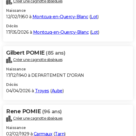
Créer une cagnotte obsèques
City break
Voyage de noces
Climat
Destinations
Voyage nature
Forum
+
PHOTO
Naissance
12/02/1950 à
Montcuq-en-Quercy-Blanc
(
Lot
)
GUIDES D'ACHAT
Décès
17/05/2026 à
Montcuq-en-Quercy-Blanc
(
Lot
)
BONS PLANS
CARTE DE VOEUX
Gilbert POMIE
(85 ans)
Carte Bonne année
Carte Pâques
Carte de Noël
Carte Saint-Valentin
Carte d'anniversaire
DICTIONNAIRE
Créer une cagnotte obsèques
Biographies
Expressions
Dictionnaire
Citations
Proverbes
PROGRAMME TV
Naissance
17/12/1940 à DEPARTEMENT D'ORAN
COPAINS D'AVANT
Décès
04/04/2026 à
Troyes
(
Aube
)
Se connecter
Collèges
Universités
Service militaire
S'inscrire
Lycées
Primaires
Entreprises
Avis de recherche
AVIS DE DÉCÈS
FORUM
Rene POMIE
(96 ans)
Lifestyle
Sport
Television
Cinema
Bricolage
Culture
Auto
Voyage
Créer une cagnotte obsèques
Naissance
02/02/1929 à
Carmaux
(
Tarn
)