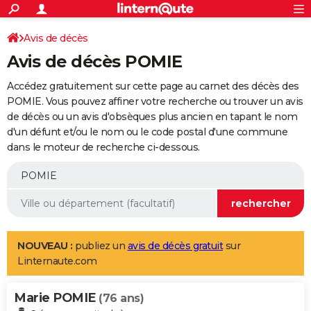
ACTUALITÉS
Connexion
S'inscrire
Avis de décès
Rechercher
Société
Education
Villes
Politique
Faits Divers
Monde
+
SPORT
Avis de décès POMIE
Football
Cyclisme
Forum
Coupe du monde 2026
Tennis
Rugby
CULTURE
Accédez gratuitement sur cette page au carnet des décès des
TNT
Cinéma
Musique
Programme TV
Streaming
Sorties cinéma
+
POMIE. Vous pouvez affiner votre recherche ou trouver un avis
FINANCE
de décès ou un avis d'obsèques plus ancien en tapant le nom
Impôts
Immobilier
Banque
Crédit
Retraite
Epargne
Risques naturels par ville
Assurance
AUTO
d'un défunt et/ou le nom ou le code postal d'une commune
dans le moteur de recherche ci-dessous.
Réserver un essai
Berlines
Forum auto
Essais
Citadines
SUV
+
HIGH-TECH
Meilleur smartphone
Ordinateurs
Guide high-tech
Mobiles
Internet
Jeux vidéo
+
BRICOLAGE
Aménagement intérieur
Cuisine
Jardinage
+
Forum
Extérieur
Salle de bains
Rangement
WEEK-END
Escapades
Expositions
Week-end nature
Guides de France
Patrimoine
Musées
+
LIFESTYLE
NOUVEAU :
publiez un
avis de décès gratuit
sur
Linternaute.com
Bien-être
Mode
+
Art de vivre
Loisirs
Modes de vie
SANTE
Marie POMIE
Guide de la santé
Médicaments
+
Alimentation
Maladies
Sommeil
(76 ans)
VOYAGE