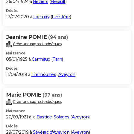
26/04/1924 à
Béziers
(
Hérault
)
Décès
13/07/2020 à
Loctudy
(
Finistère
)
Jeanine POMIE
(94 ans)
Créer une cagnotte obsèques
Naissance
05/01/1925 à
Carmaux
(
Tarn
)
Décès
11/08/2019 à
Trémouilles
(
Aveyron
)
Marie POMIE
(97 ans)
Créer une cagnotte obsèques
Naissance
20/09/1921 à la
Bastide-Solages
(
Aveyron
)
Décès
29/07/2019 à
Sévérac d'Aveyron
(
Aveyron
)