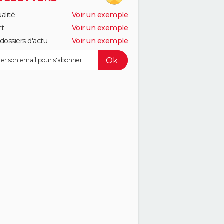
alité
Voir un exemple
rt
Voir un exemple
dossiers d'actu
Voir un exemple