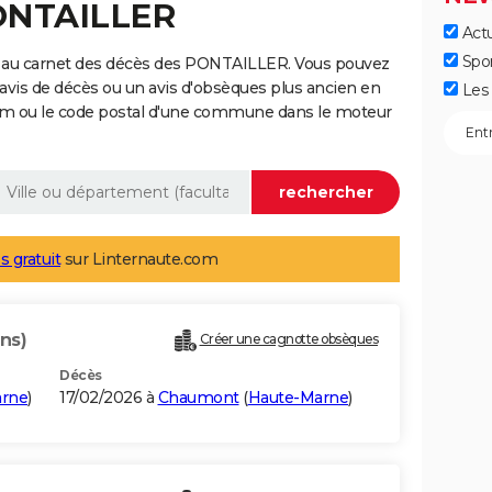
PONTAILLER
Actu
Spo
e au carnet des décès des PONTAILLER. Vous pouvez
 avis de décès ou un avis d'obsèques plus ancien en
Les 
nom ou le code postal d'une commune dans le moteur
s gratuit
sur Linternaute.com
ans)
Créer une cagnotte obsèques
Décès
arne
)
17/02/2026 à
Chaumont
(
Haute-Marne
)